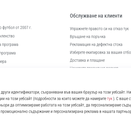
Обслужване на клиенти
 футбол от 2007 г.
Упражнете правото си на отказ тук
членство
Връщане на поръчка
а програма
Рекламация на дефектна стока
Изберете екипировка за вашия отбо
програма
Доставка и плащане
иера
Намерете правилния размер
 бисквитки
Контакт
ловия
Често задавани въпроси
Политика за поверителност
© 2010 – 2026
11teamsports.bg