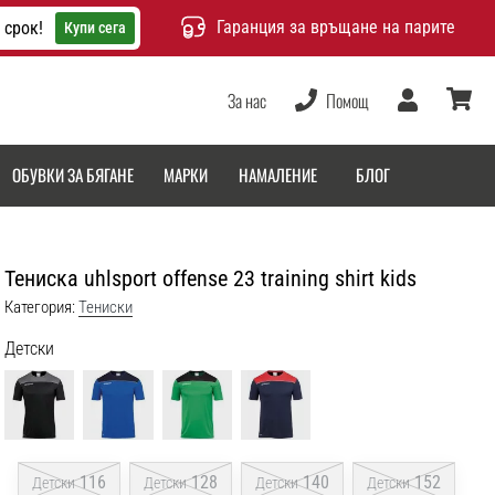
Гаранция за връщане на парите
 срок!
Купи сега
За нас
Помощ
Потребител
количка
ОБУВКИ ЗА БЯГАНЕ
МАРКИ
НАМАЛЕНИЕ
БЛОГ
Тениска uhlsport offense 23 training shirt kids
Категория:
Тениски
Детски
116
128
140
152
Детски
Детски
Детски
Детски