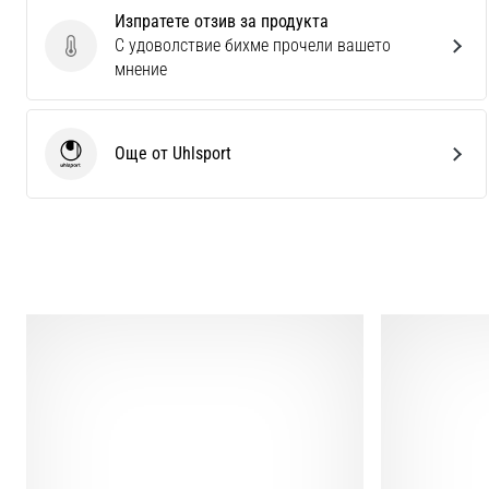
Изпратете отзив за продукта
С удоволствие бихме прочели вашето
Изпратете отзив за продукта
мнение
Още от Uhlsport
Uhlsport