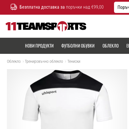
Безплатна доставка за
поръчки над €99,00
Поръч
11teamsports.bg
НОВИ ПРОДУКТИ
ФУТБОЛНИ ОБУВКИ
ОБЛЕКЛО
Е
Облекло
Тренировъчно облекло
Тениски