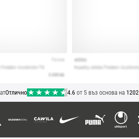
ат
Отлично
4.6
от 5 въз основа на
1202