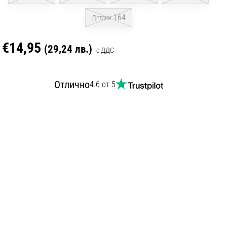
164
Детски
€14,95
(29,24 лв.)
с ДДС
Отлично
4.6 от 5