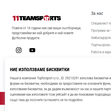
За нас
Специалист по
11teamsports.bg
Повече от 16 години ние сме ваши съотборници,
Програма за 
представяйки ви най-добрите и най-новите
Aмбасадорск
футболни продукти.
Партньорска 
Instagram
YouTube
Работа и кар
Настройки за
Правила и ус