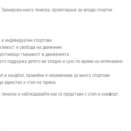
23 Тренировъчната тениска, проектирана за млади спортни
и и индивидуални спортове.
жливост и свобода на движение.
едоставящо гъвкавост в движенията.
то поддържа детето ви хладно и сухо по време на интензивни
л и хандбал, правейки я незаменима за много спортове.
 единство и стил на терена.
а тениска и наблюдавайте как се представя с стил и комфорт.