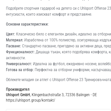
Подобрете спортния гардероб на детето си с Uhlsport Offense 
ентусиасти, които изискват комфорт и представяне.
Основни характеристики:
Цвят:
Класическо бяло с елегантен дизайн, идеално за отборн
Материал:
Изработена от 100% полиестер, осигуряваща издръ
Пасване:
Стандартно пасване, пригодено за активни деца, пр
Функционалност:
Дишаща тъкан, която подобрява комфорта, ка
активности.
Универсалност:
Идеална за футбол, ежедневно носене, волейбо
Готова за отбор:
Перфектна за отборни униформи, насърчаваща
Облекете младия си атлет с Uhlsport Offense 23 Тренировъчнат
Производител
Uhlsport GmbH
, Klingenbachstraße 3, 72336 Balingen - DE
https://uhlsport.group/kontakt/