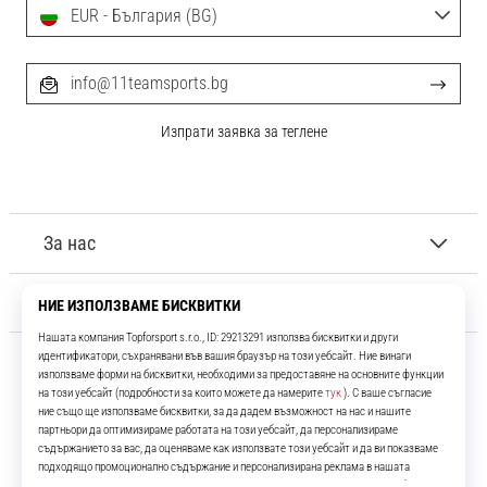
EUR - България (BG)
info@11teamsports.bg
Изпрати заявка за теглене
За нас
Обслужване на клиенти
11teamsports.bg
Повече от 16 години ние сме ваши съотборници, представяйки ви
най-добрите и най-новите футболни продукти.