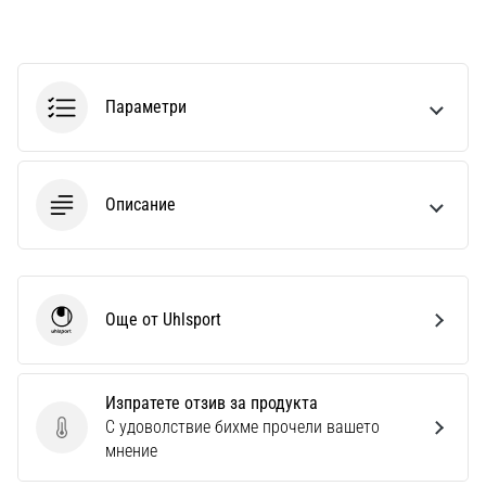
1 мин. четене
Nike
Phantom
6
Параметри
Открий
новите
футболни
обувки
Описание
Nike
Phantom
6
–
Още от Uhlsport
прецизност,
Uhlsport
контрол
и
мощ
Изпратете отзив за продукта
във
С удоволствие бихме прочели вашето
Изпратете отзив за продукта
всяко
мнение
докосване.