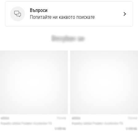
Перфектни
за
Въпроси
играчи,
Въпроси
Попитайте ни каквото поискате
…
Покажи
всички
статии