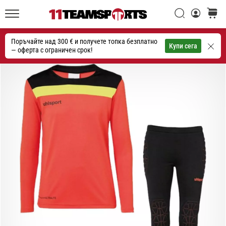
една
Търси
количк
икона
11teamsports.bg
на
Поръчайте над 300 € и получете топка безплатно
скоростта
Търсене
Купи сега
— оферта с ограничен срок!
1. 7. 2025
•
1 мин. четене
Play
for
More
Victories
Подготви
се
за
женското
ЕВРО
2025