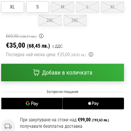
XL
S
M
L
XL
2XL
3XL
€69,90
(136,71 лв.)
€35,00
(68,45 лв.)
с ДДС
Последна най-ниска цена:
€35,00
(68,45 лв.)
Добави в количката
При закупуване на стоки над
€99,00
(193,63 лв.)
получавате безплатна доставка