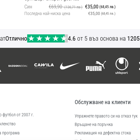
Син
€69,90
€35,00
(68,45 лв.)
(136,71 лв.)
Последна най-ниска цена
€35,00
(68,45 лв.)
XL S
ат
Отлично
4.6
от 5 въз основа на
1205
Обслужване на клиенти
 футбол от 2007 г.
Упражнете правото си на отказ тук
членство
Връщане на поръчка
а програма
Рекламация на дефектна стока