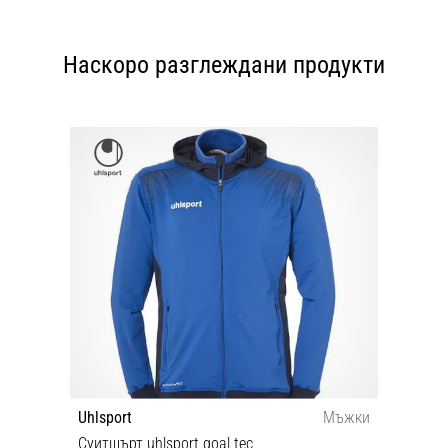
Наскоро разглеждани продукти
Uhlsport
Мъжки
Суитшърт uhlsport goal tec