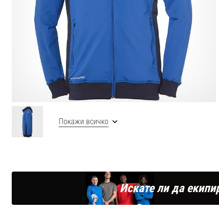
Покажи всичко
Искате ли да екипи