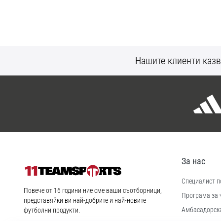
Нашите клиенти казв
За нас
Специалист по
11teamsports.bg
Повече от 16 години ние сме ваши съотборници,
Програма за 
представяйки ви най-добрите и най-новите
Aмбасадорск
футболни продукти.