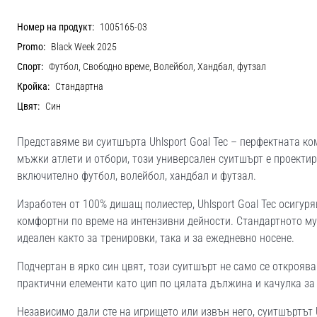
Номер на продукт:
1005165-03
Promo:
Black Week 2025
Спорт:
Футбол, Свободно време, Волейбол, Хандбал, футзал
Кройка:
Стандартна
Цвят:
Син
Представяме ви суитшърта Uhlsport Goal Tec – перфектната ко
мъжки атлети и отбори, този универсален суитшърт е проектир
включително футбол, волейбол, хандбал и футзал.
Изработен от 100% дишащ полиестер, Uhlsport Goal Tec осигу
комфортни по време на интензивни дейности. Стандартното му
идеален както за тренировки, така и за ежедневно носене.
Подчертан в ярко син цвят, този суитшърт не само се откроява
практични елементи като цип по цялата дължина и качулка за
Независимо дали сте на игрището или извън него, суитшъртът U