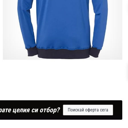
рате целия си отбор?
Поискай оферта сега