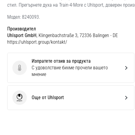
стил. Прегърнете духа на Train-4-More с Uhlsport, доверен про
Модел: 8240093.
Производител
Uhlsport GmbH
, Klingenbachstraße 3, 72336 Balingen - DE
https://uhlsport.group/kontakt/
Изпратете отзив за продукта
С удоволствие бихме прочели вашето
Изпратете отзив за продукта
мнение
Още от Uhlsport
Uhlsport