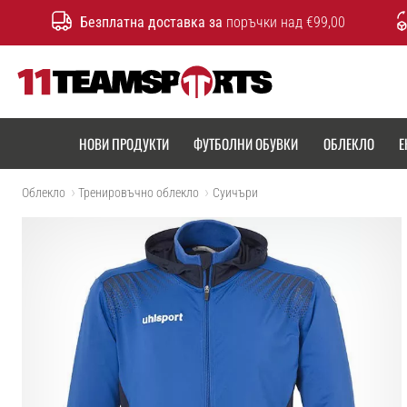
Безплатна доставка за
поръчки над €99,00
11teamsports.bg
НОВИ ПРОДУКТИ
ФУТБОЛНИ ОБУВКИ
ОБЛЕКЛО
Е
Облекло
Тренировъчно облекло
Cуичъри