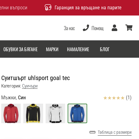
елни въпроси
Гаранция за връщане на парите
За нас
Помощ
Потребител
количка
ОБУВКИ ЗА БЯГАНЕ
МАРКИ
НАМАЛЕНИЕ
БЛОГ
Суитшърт uhlsport goal tec
Категория:
Cуичъри
Отзиви
Мъжки,
Син
(1)
Таблица с размери