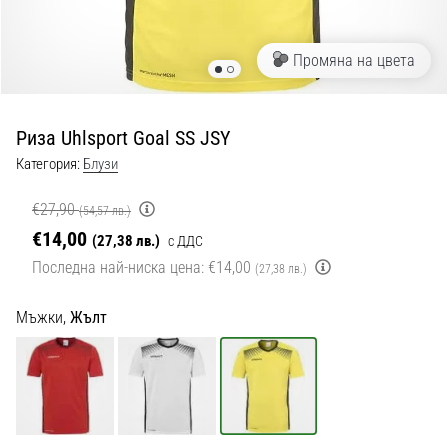
с
официални
екипи
Промяна на цвета
и
обувки
от
Риза Uhlsport Goal SS JSY
Nike,
adidas
Категория:
Блузи
и
PUMA.
€27,90
(54,57 лв.)
Бъди
€14,00
(27,38 лв.)
с ДДС
част
Последна най-ниска цена:
€14,00
от
(27,38 лв.)
всеки
мач,
Мъжки,
Жълт
гол
и…
9. 6. 2025
•