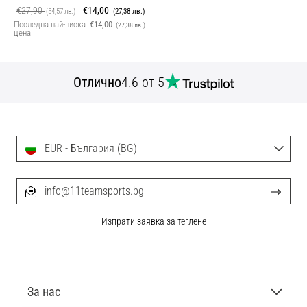
€27,90
€14,00
(54,57 лв.)
(27,38 лв.)
Последна най-ниска
€14,00
(27,38 лв.)
цена
Отлично
4.6 от 5
EUR - България (BG)
info@11teamsports.bg
Изпрати заявка за теглене
За нас