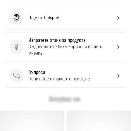
Още от Uhlsport
Uhlsport
Изпратете отзив за продукта
С удоволствие бихме прочели вашето
Изпратете отзив за продукта
мнение
Въпроси
Въпроси
Попитайте ни каквото поискате