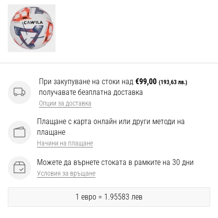
Перфектни
за
играчи,
…
Покажи
всички
При закупуване на стоки над
€99,00
(193,63 лв.)
статии
получавате безплатна доставка
Опции за доставка
Плащане с карта онлайн или други методи на
плащане
Начини на плащане
Можете да върнете стоката в рамките на 30 дни
Условия за връщане
1 евро = 1.95583 лев