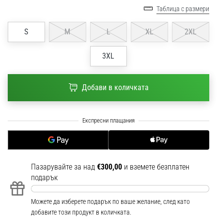
1 мин. четене
Таблица с размери
Nike
S
M
L
XL
2XL
Phantom
6
3XL
Открий
новите
футболни
Добави в количката
обувки
Nike
Phantom
6
–
прецизност,
контрол
и
Пазарувайте за над
€300,00
и вземете безплатен
мощ
подарък
във
всяко
Можете да изберете подарък по ваше желание, след като
докосване.
добавите този продукт в количката.