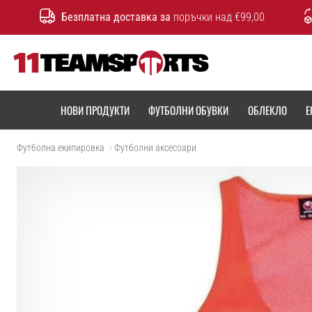
Безплатна доставка за
поръчки над €99,00
11teamsports.bg
НОВИ ПРОДУКТИ
ФУТБОЛНИ ОБУВКИ
ОБЛЕКЛО
Е
Футболна екипировка
Футболни аксесоари