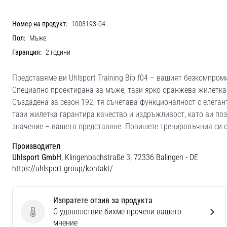
Номер на продукт:
1003193-04
Пол:
Мъже
Гаранция:
2 години
Представяме ви Uhlsport Training Bib f04 – вашият безкомпром
Специално проектирана за мъже, тази ярко оранжева жилетка 
Създадена за сезон 192, тя съчетава функционалност с елеган
тази жилетка гарантира качество и издръжливост, като ви поз
значение – вашето представяне. Повишете тренировъчния си о
Производител
Uhlsport GmbH
, Klingenbachstraße 3, 72336 Balingen - DE
https://uhlsport.group/kontakt/
Изпратете отзив за продукта
С удоволствие бихме прочели вашето
Изпратете отзив за продукта
мнение