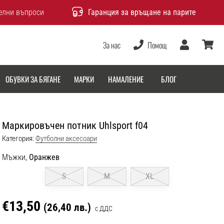
елни въпроси
Гаранция за връщане на парите
За нас
Помощ
Потребител
количка
ОБУВКИ ЗА БЯГАНЕ
МАРКИ
НАМАЛЕНИЕ
БЛОГ
Маркировъчен потник Uhlsport f04
Категория:
Футболни аксесоари
Мъжки,
Оранжев
S
M
XL
€13,50
(26,40 лв.)
с ДДС