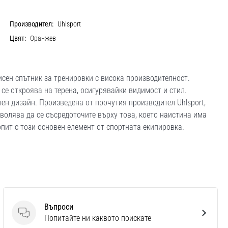
Производител:
Uhlsport
Цвят:
Оранжев
исен спътник за тренировки с висока производителност.
се откроява на терена, осигурявайки видимост и стил.
тен дизайн. Произведена от прочутия производител Uhlsport,
волява да се съсредоточите върху това, което наистина има
пит с този основен елемент от спортната екипировка.
Въпроси
Въпроси
Попитайте ни каквото поискате