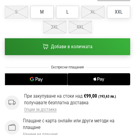
1 мин. четене
S
M
L
XL
XXL
Nike
Phantom
3XL
4XL
6
Открий
новите
Добави в количката
футболни
обувки
Nike
Phantom
6
–
прецизност,
При закупуване на стоки над
€99,00
контрол
(193,63 лв.)
получавате безплатна доставка
и
Опции за доставка
мощ
във
Плащане с карта онлайн или други методи на
всяко
плащане
докосване.
Начини на плащане