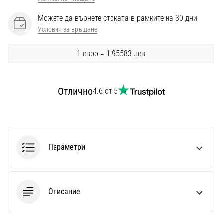
Перфектни
за
Можете да върнете стоката в рамките на 30 дни
играчи,
Условия за връщане
…
1 евро = 1.95583 лев
Покажи
всички
Отлично
4.6 от 5
статии
Параметри
Описание