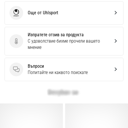
Още от Uhlsport
Uhlsport
Изпратете отзив за продукта
С удоволствие бихме прочели вашето
Изпратете отзив за продукта
мнение
Въпроси
Въпроси
Попитайте ни каквото поискате