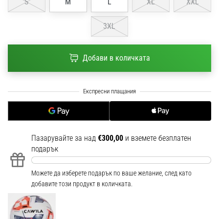
S
M
L
XL
XXL
1 мин. четене
Nike
3XL
Phantom
6
Добави в количката
Открий
новите
футболни
обувки
Nike
Phantom
6
–
Пазарувайте за над
€300,00
и вземете безплатен
прецизност,
подарък
контрол
и
Можете да изберете подарък по ваше желание, след като
мощ
добавите този продукт в количката.
във
всяко
докосване.