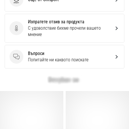
Uhlsport
Изпратете отзив за продукта
С удоволствие бихме прочели вашето
Изпратете отзив за продукта
мнение
Въпроси
Въпроси
Попитайте ни каквото поискате