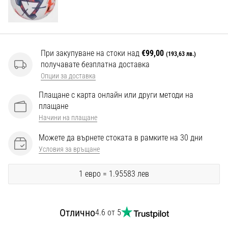
Перфектни
за
играчи,
…
При закупуване на стоки над
€99,00
(193,63 лв.)
получавате безплатна доставка
Покажи
Опции за доставка
всички
Плащане с карта онлайн или други методи на
статии
плащане
Начини на плащане
Можете да върнете стоката в рамките на 30 дни
Условия за връщане
1 евро = 1.95583 лев
Отлично
4.6 от 5