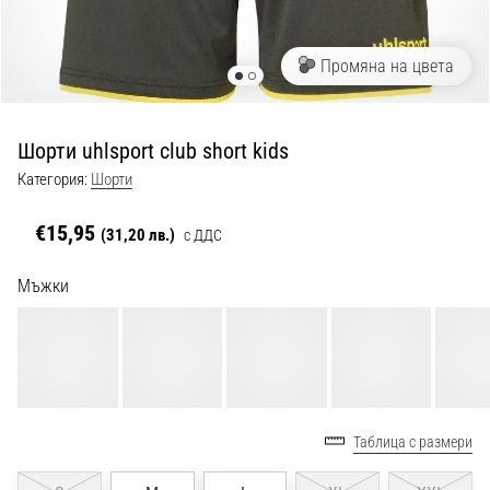
с
официални
екипи
Промяна на цвета
и
обувки
от
Шорти uhlsport club short kids
Nike,
adidas
Категория:
Шорти
и
PUMA.
€15,95
(31,20 лв.)
с ДДС
Бъди
част
Мъжки
от
всеки
мач,
гол
и…
Таблица с размери
9. 6. 2025
•