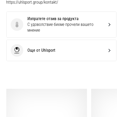
https://uhlsport.group/kontakt/
Изпратете отзив за продукта
С удоволствие бихме прочели вашето
Изпратете отзив за продукта
мнение
Още от Uhlsport
Uhlsport