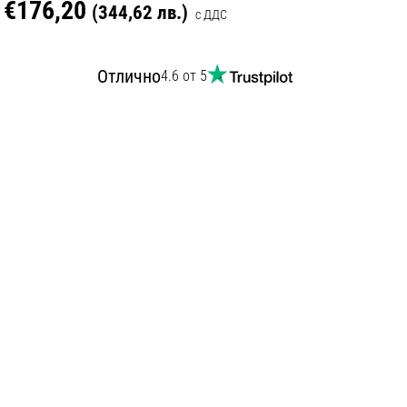
€176,20
(344,62 лв.)
с ДДС
Отлично
4.6 от 5