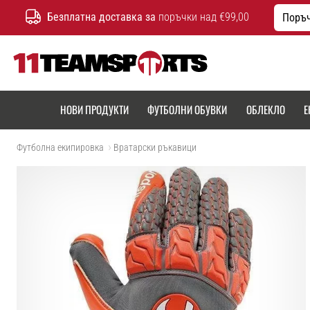
Безплатна доставка за
поръчки над €99,00
Поръч
11teamsports.bg
НОВИ ПРОДУКТИ
ФУТБОЛНИ ОБУВКИ
ОБЛЕКЛО
Е
Футболна екипировка
Вратарски ръкавици