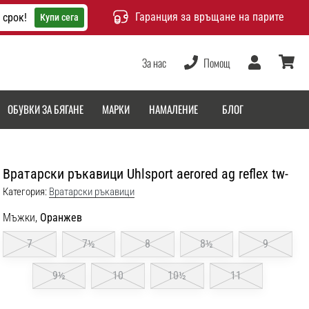
Гаранция за връщане на парите
 срок!
Купи сега
За нас
Помощ
Потребител
количка
ОБУВКИ ЗА БЯГАНЕ
МАРКИ
НАМАЛЕНИЕ
БЛОГ
Вратарски ръкавици Uhlsport aerored ag reflex tw-
Категория:
Вратарски ръкавици
Мъжки,
Оранжев
7
7½
8
8½
9
9½
10
10½
11