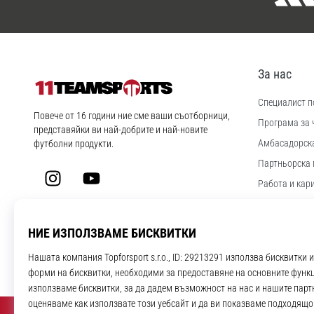
За нас
Специалист по
11teamsports.bg
Повече от 16 години ние сме ваши съотборници,
Програма за 
представяйки ви най-добрите и най-новите
Aмбасадорск
футболни продукти.
Партньорска 
Instagram
YouTube
Работа и кар
Настройки за
Правила и ус