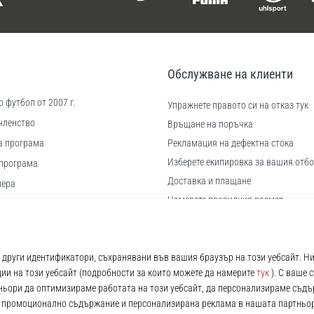
Обслужване на клиенти
 футбол от 2007 г.
Упражнете правото си на отказ тук
членство
Връщане на поръчка
а програма
Рекламация на дефектна стока
Изберете екипировка за вашия отбо
програма
Доставка и плащане
иера
Намерете правилния размер
 бисквитки
Контакт
ловия
Често задавани въпроси
Политика за поверителност