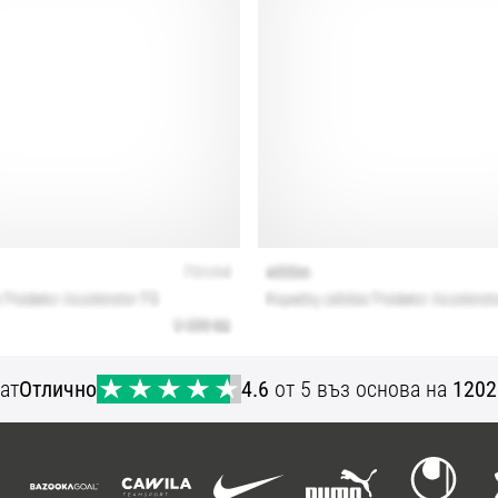
ат
Отлично
4.6
от 5 въз основа на
1202