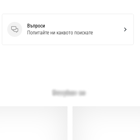
Въпроси
Въпроси
Попитайте ни каквото поискате