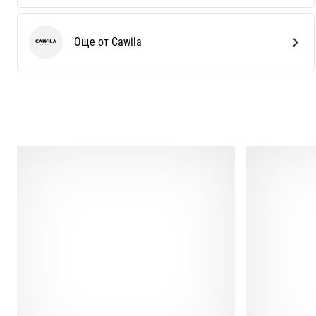
Още от Cawila
Cawila