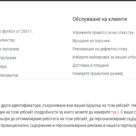
Обслужване на клиенти
 футбол от 2007 г.
Упражнете правото си на отказ тук
членство
Връщане на поръчка
а програма
Рекламация на дефектна стока
Изберете екипировка за вашия отбо
програма
Доставка и плащане
иера
Намерете правилния размер
 бисквитки
Контакт
ловия
Често задавани въпроси
Политика за поверителност
© 2010 – 2026
11teamsports.bg