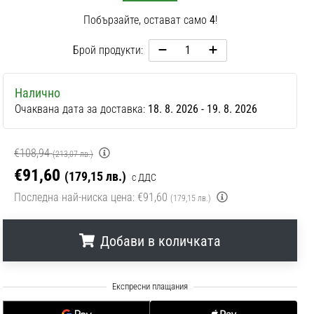
Побързайте, остават само
4
!
Брой продукти:
Налично
Очаквана дата за доставка:
18. 8. 2026 - 19. 8. 2026
€108,94
(213,07 лв.)
€91,60
(179,15 лв.)
с ДДС
Последна най-ниска цена:
€91,60
(179,15 лв.)
Добави в количката
.
.
.