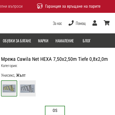
елни въпроси
Гаранция за връщане на парите
За нас
Помощ
Потребител
количка
ОБУВКИ ЗА БЯГАНЕ
МАРКИ
НАМАЛЕНИЕ
БЛОГ
Мрежа Cawila Net HEXA 7,50x2,50m Tiefe 0,8x2,0m
Категория:
Унисекс,
Жълт
OS