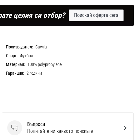
рате целия си отбор?
Поискай оферта сега
Производител:
Cawila
Спорт:
Футбол
Материал:
100% polypropylene
Гаранция:
2 години
Въпроси
Въпроси
Попитайте ни каквото поискате