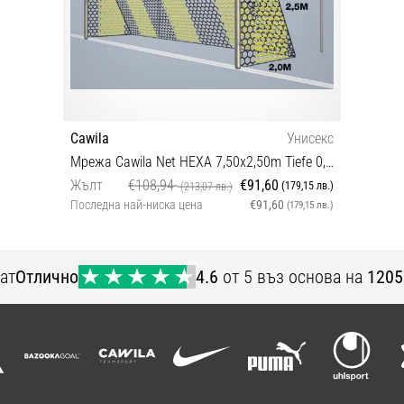
Cawila
Унисекс
Мрежа Cawila Net HEXA 7,50x2,50m Tiefe 0,8x2,0m
Жълт
€108,94
€91,60
(179,15 лв.)
(213,07 лв.)
Последна най-ниска цена
€91,60
(179,15 лв.)
OS
ат
Отлично
4.6
от 5 въз основа на
1205