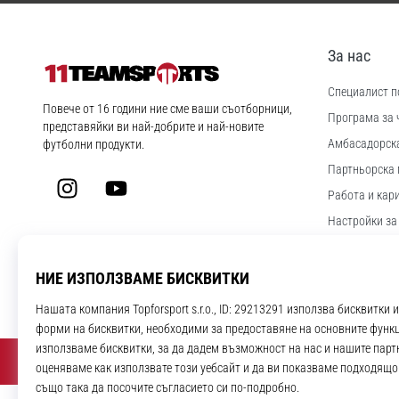
За нас
Специалист по
11teamsports.bg
Повече от 16 години ние сме ваши съотборници,
Програма за 
представяйки ви най-добрите и най-новите
Aмбасадорск
футболни продукти.
Партньорска 
Instagram
YouTube
Работа и кар
Настройки за
Правила и ус