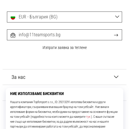
EUR - България (BG)
info@11teamsports.bg
Изпрати заявка за теглене
За нас
Обслужване на клиенти
11teamsports.bg
Повече от 16 години ние сме ваши съотборници, представяйки ви