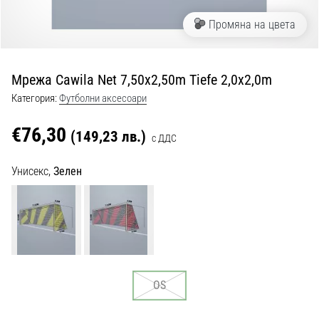
с
официални
Промяна на цвета
екипи
и
обувки
Мрежа Cawila Net 7,50x2,50m Tiefe 2,0x2,0m
от
Nike,
Категория:
Футболни аксесоари
adidas
и
€76,30
(149,23 лв.)
с ДДС
PUMA.
Бъди
Унисекс,
Зелен
част
от
всеки
мач,
гол
и…
OS
9. 6. 2025
•