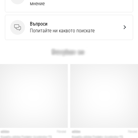
Перфектни
мнение
за
играчи,
…
Въпроси
Въпроси
Попитайте ни каквото поискате
Покажи
всички
статии