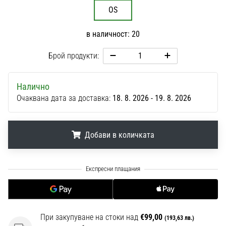
1 мин. четене
OS
Nike
Phantom
в наличност: 20
6
Брой продукти:
Открий
новите
футболни
Налично
обувки
Очаквана дата за доставка:
18. 8. 2026 - 19. 8. 2026
Nike
Phantom
6
Добави в количката
–
прецизност,
контрол
.
.
.
и
мощ
във
всяко
При закупуване на стоки над
€99,00
докосване.
(193,63 лв.)