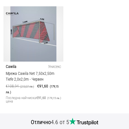
Cawila
Унисекс
Мрежа Cawila Net 7,50x2,50m
Tiefe 2,0x2,0m
- Червен
€108,94
€91,60
(213,07 лв.)
(179,15
лв.)
Последна най-ниска
€91,60
(179,15 лв.)
цена
Отлично
4.6 от 5