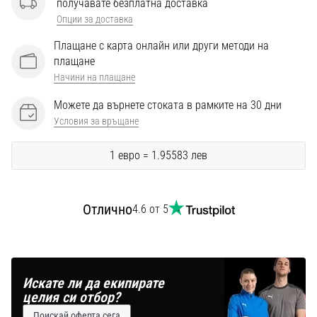
получавате безплатна доставка
Перфектни
за
Опции за доставка
играчи,
Плащане с карта онлайн или други методи на
…
плащане
Начини на плащане
Покажи
Можете да върнете стоката в рамките на 30 дни
всички
Условия за връщане
статии
1 евро = 1.95583 лев
Отлично
4.6 от 5
Искате ли да екипирате
целия си отбор?
Поискай оферта сега