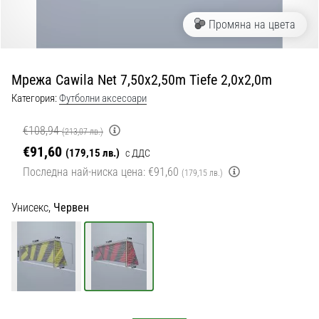
с
официални
Промяна на цвета
екипи
и
обувки
Мрежа Cawila Net 7,50x2,50m Tiefe 2,0x2,0m
от
Nike,
Категория:
Футболни аксесоари
adidas
и
€108,94
(213,07 лв.)
PUMA.
€91,60
(179,15 лв.)
с ДДС
Бъди
Последна най-ниска цена:
€91,60
(179,15 лв.)
част
от
Унисекс,
Червен
всеки
мач,
гол
и…
9. 6. 2025
•