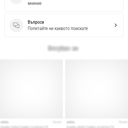
Перфектни
мнение
за
играчи,
…
Въпроси
Въпроси
Попитайте ни каквото поискате
Покажи
всички
статии