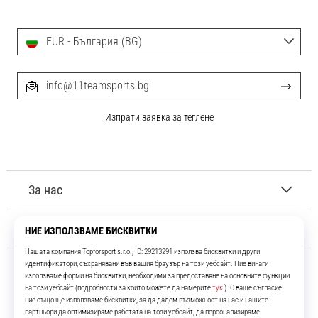
EUR - България (BG)
info@11teamsports.bg
Изпрати заявка за теглене
За нас
Обслужване на клиенти
11teamsports.bg
Повече от 16 години ние сме ваши съотборници, представяйки ви