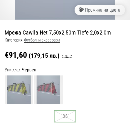
с
официални
Промяна на цвета
екипи
и
обувки
Мрежа Cawila Net 7,50x2,50m Tiefe 2,0x2,0m
от
Nike,
Категория:
Футболни аксесоари
adidas
и
€91,60
(179,15 лв.)
с ДДС
PUMA.
Бъди
Унисекс,
Червен
част
от
всеки
мач,
гол
и…
OS
9. 6. 2025
•