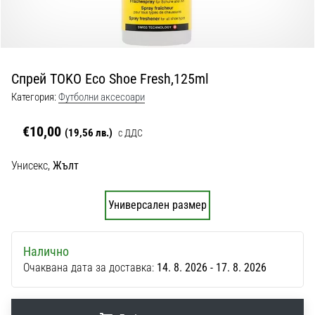
с
официални
екипи
и
обувки
Спрей TOKO Eco Shoe Fresh,125ml
от
Nike,
Категория:
Футболни аксесоари
adidas
и
€10,00
(19,56 лв.)
с ДДС
PUMA.
Бъди
Унисекс,
Жълт
част
от
Универсален размер
всеки
мач,
гол
Налично
и…
Очаквана дата за доставка:
14. 8. 2026 - 17. 8. 2026
9. 6. 2025
•