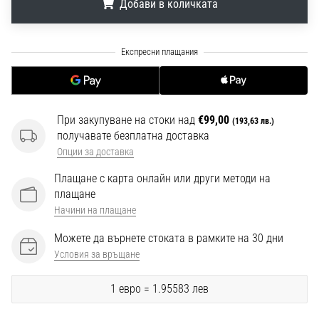
Добави в количката
1 мин. четене
Nike
.
.
.
Phantom
6
Открий
новите
футболни
При закупуване на стоки над
€99,00
(193,63 лв.)
обувки
получавате безплатна доставка
Nike
Опции за доставка
Phantom
Плащане с карта онлайн или други методи на
6
плащане
–
Начини на плащане
прецизност,
контрол
Можете да върнете стоката в рамките на 30 дни
и
Условия за връщане
мощ
във
1 евро = 1.95583 лев
всяко
докосване.