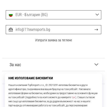
EUR - България (BG)
info@11teamsports.bg
Изпрати заявка за теглене
За нас
Обслужване на клиенти
11teamsports.bg
Повече от 16 години ние сме ваши съотборници, представяйки ви