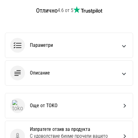
Перфектни
за
Отлично
4.6 от 5
играчи,
…
Покажи
Параметри
всички
статии
Описание
Още от TOKO
TOKO
Изпратете отзив за продукта
С удоволствие бихме прочели вашето