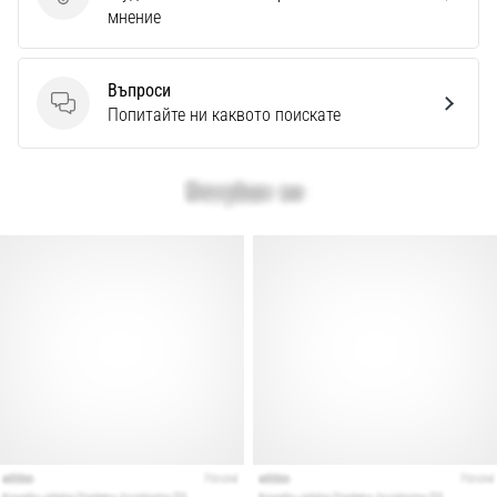
Изпратете отзив за продукта
мнение
Въпроси
Въпроси
Попитайте ни каквото поискате