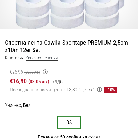
с
официални
екипи
и
обувки
от
Спортна лента Cawila Sporttape PREMIUM 2,5cm
Nike,
x10m 12er Set
adidas
и
Категория:
Кинезио Лепенки
PUMA.
Бъди
€25,95
(50,75 лв.)
част
€16,90
(33,05 лв.)
с ДДС
от
Последна най-ниска цена:
€18,80
всеки
-10%
(36,77 лв.)
мач,
гол
Унисекс,
Бял
и…
OS
9. 6. 2025
•
Повече от 50 бройки на склад