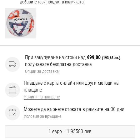
Перфектни
добавите този продукт в количката.
за
играчи,
…
Покажи
всички
При закупуване на стоки над
€99,00
статии
(193,63 лв.)
получавате безплатна доставка
Опции за доставка
Плащане с карта онлайн или други методи на
плащане
Начини на плащане
Можете да върнете стоката в рамките на 30 дни
Условия за връщане
1 евро = 1.95583 лев