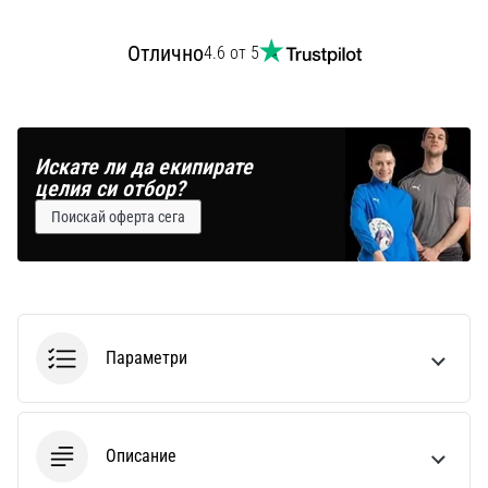
Отлично
4.6 от 5
Искате ли да екипирате
целия си отбор?
Поискай оферта сега
Параметри
Описание