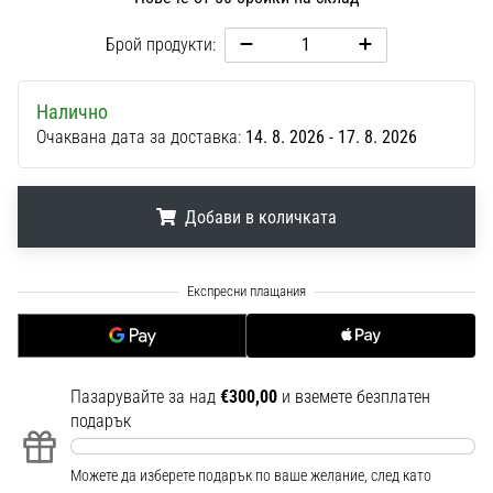
1 мин. четене
Брой продукти:
Nike
Phantom
6
Налично
Открий
Очаквана дата за доставка:
14. 8. 2026 - 17. 8. 2026
новите
футболни
обувки
Добави в количката
Nike
Phantom
.
.
.
6
–
прецизност,
контрол
и
Пазарувайте за над
€300,00
и вземете безплатен
мощ
подарък
във
всяко
докосване.
Можете да изберете подарък по ваше желание, след като