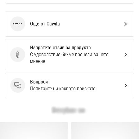
Още от Cawila
Cawila
Изпратете отзив за продукта
С удоволствие бихме прочели вашето
Изпратете отзив за продукта
мнение
Въпроси
Въпроси
Попитайте ни каквото поискате