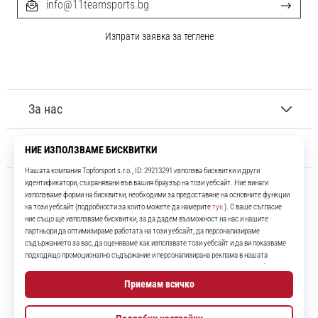
info@11teamsports.bg
Изпрати заявка за теглене
За нас
Обслужване на клиенти
11teamsports.bg
Повече от 16 години ние сме ваши съотборници, представяйки ви
най-добрите и най-новите футболни продукти.
Instagram
YouTube