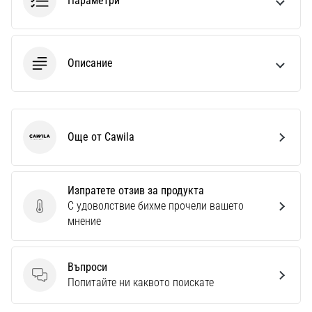
Параметри
Описание
Още от Cawila
Cawila
Изпратете отзив за продукта
С удоволствие бихме прочели вашето
Изпратете отзив за продукта
мнение
Въпроси
Въпроси
Попитайте ни каквото поискате