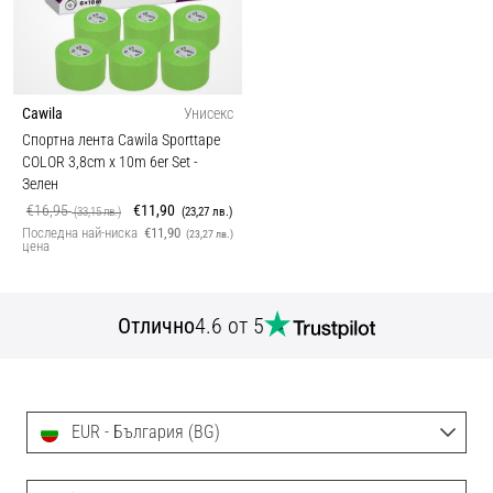
Cawila
Унисекс
Спортна лента Cawila Sporttape
COLOR 3,8cm x 10m 6er Set
-
Зелен
€16,95
€11,90
(33,15 лв.)
(23,27 лв.)
Последна най-ниска
€11,90
(23,27 лв.)
цена
Отлично
4.6 от 5
EUR - България (BG)