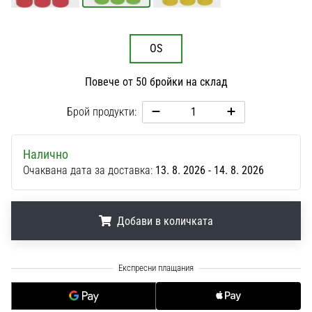
1 мин. четене
Nike
Phantom
OS
6
Повече от 50 бройки на склад
Открий
новите
Брой продукти:
футболни
обувки
Nike
Налично
Phantom
Очаквана дата за доставка:
13. 8. 2026 - 14. 8. 2026
6
–
прецизност,
Добави в количката
контрол
и
мощ
.
.
.
във
всяко
докосване.