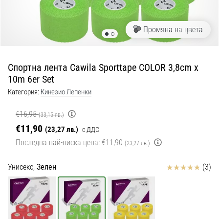
с
официални
екипи
Промяна на цвета
и
обувки
от
Спортна лента Cawila Sporttape COLOR 3,8cm x
Nike,
10m 6er Set
adidas
и
Категория:
Кинезио Лепенки
PUMA.
Бъди
€16,95
(33,15 лв.)
част
€11,90
(23,27 лв.)
с ДДС
от
Последна най-ниска цена:
€11,90
всеки
(23,27 лв.)
мач,
гол
Отзиви
Унисекс,
Зелен
(3)
и…
9. 6. 2025
•