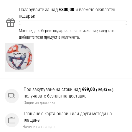
Перфектни
за
Пазарувайте за над
€300,00
и вземете безплатен
играчи,
подарък
…
Можете да изберете подарък по ваше желание, след като
добавите този продукт в количката.
Покажи
всички
статии
При закупуване на стоки над
€99,00
(193,63 лв.)
получавате безплатна доставка
Опции за доставка
Плащане с карта онлайн или други методи на
плащане
Начини на плащане