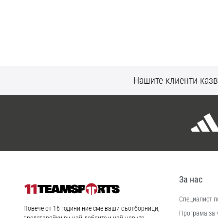
Нашите клиенти казв
За нас
Специалист по
11teamsports.bg
Повече от 16 години ние сме ваши съотборници,
Програма за 