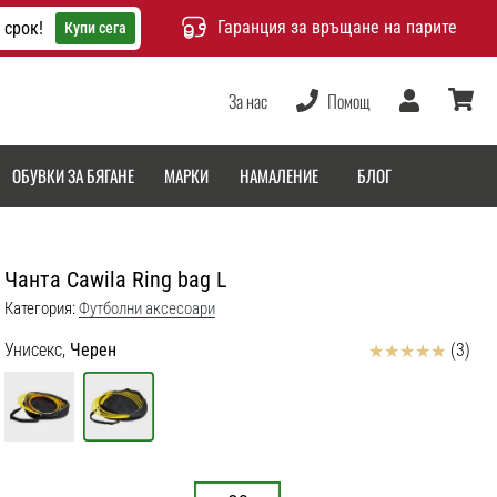
Гаранция за връщане на парите
 срок!
Купи сега
За нас
Помощ
Потребител
количка
ОБУВКИ ЗА БЯГАНЕ
МАРКИ
НАМАЛЕНИЕ
БЛОГ
Чанта Cawila Ring bag L
Категория:
Футболни аксесоари
Отзиви
Унисекс,
Черен
(3)