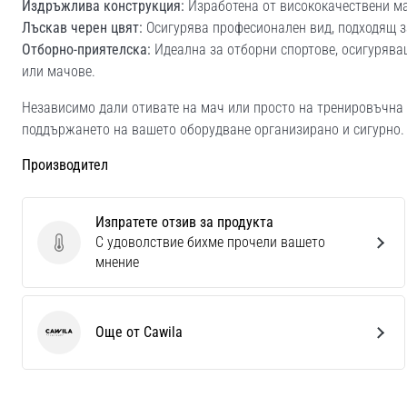
Издръжлива конструкция:
Изработена от висококачествени ма
Лъскав черен цвят:
Осигурява професионален вид, подходящ з
Отборно-приятелска:
Идеална за отборни спортове, осигурява
или мачове.
Независимо дали отивате на мач или просто на тренировъчна с
поддържането на вашето оборудване организирано и сигурно.
Производител
Изпратете отзив за продукта
С удоволствие бихме прочели вашето
Изпратете отзив за продукта
мнение
Още от Cawila
Cawila