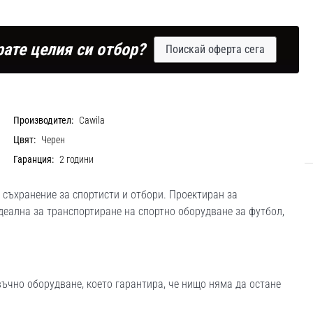
рате целия си отбор?
Поискай оферта сега
Производител:
Cawila
Цвят:
Черен
Гаранция:
2 години
 съхранение за спортисти и отбори. Проектиран за
деална за транспортиране на спортно оборудване за футбол,
ъчно оборудване, което гарантира, че нищо няма да остане