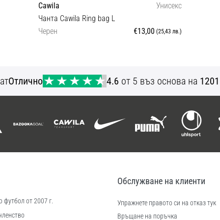
Cawila
Унисекс
Чанта Cawila Ring bag L
Черен
€13,00
(25,43 лв.)
OS
ат
Отлично
4.6
от 5 въз основа на
1201
Обслужване на клиенти
 футбол от 2007 г.
Упражнете правото си на отказ тук
членство
Връщане на поръчка