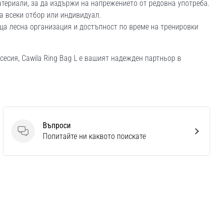
териали, за да издържи на напрежението от редовна употреба.
а всеки отбор или индивидуал.
ща лесна организация и достъпност по време на тренировки
есия, Cawila Ring Bag L е вашият надежден партньор в
Въпроси
Въпроси
Попитайте ни каквото поискате