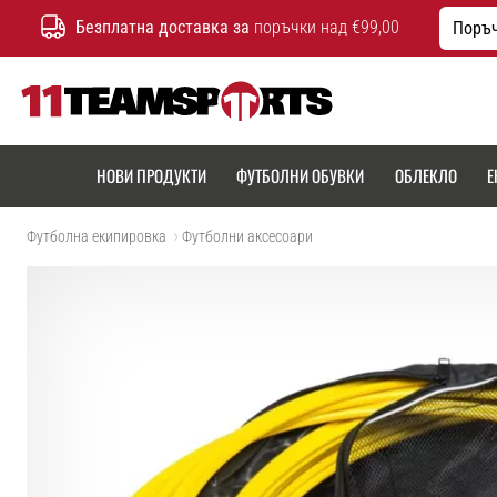
Безплатна доставка за
поръчки над €99,00
Поръч
11teamsports.bg
НОВИ ПРОДУКТИ
ФУТБОЛНИ ОБУВКИ
ОБЛЕКЛО
Е
Футболна екипировка
Футболни аксесоари