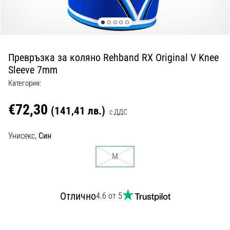
с
официални
екипи
и
обувки
Превръзка за коляно Rehband RX Original V Knee
от
Sleeve 7mm
Nike,
adidas
Категория:
и
PUMA.
€72,30
(141,41 лв.)
с ДДС
Бъди
част
Унисекс,
Син
от
всеки
M
мач,
гол
и…
Отлично
4.6 от 5
9. 6. 2025
•