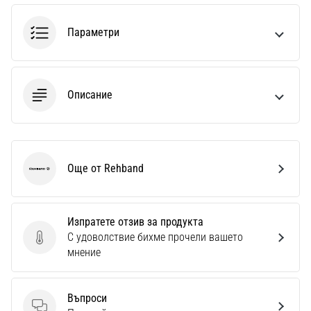
1 мин. четене
Nike
Параметри
Phantom
6
Открий
Описание
новите
футболни
обувки
Nike
Phantom
Още от Rehband
Rehband
6
–
прецизност,
Изпратете отзив за продукта
контрол
С удоволствие бихме прочели вашето
и
Изпратете отзив за продукта
мнение
мощ
във
всяко
Въпроси
докосване.