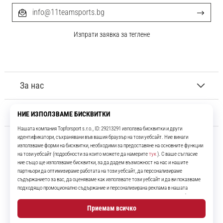
info@11teamsports.bg
Изпрати заявка за теглене
За нас
Обслужване на клиенти
11teamsports.bg
Повече от 16 години ние сме ваши съотборници, представяйки ви
най-добрите и най-новите футболни продукти.
Instagram
YouTube