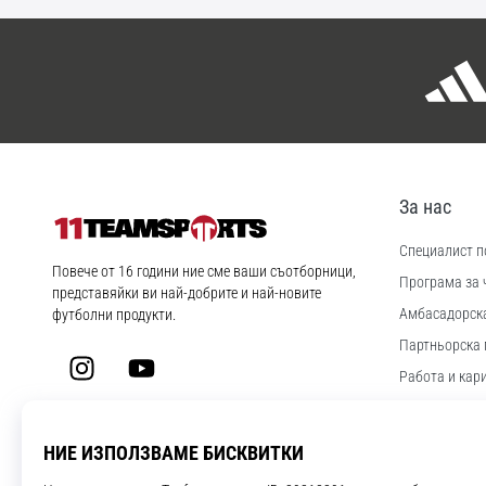
За нас
Специалист по
11teamsports.bg
Повече от 16 години ние сме ваши съотборници,
Програма за 
представяйки ви най-добрите и най-новите
Aмбасадорск
футболни продукти.
Партньорска 
Instagram
YouTube
Работа и кар
Настройки за
Правила и ус