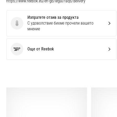
https://www.reebok.eu/en-gb/legal/faqs/delivery
Изпратете отзив за продукта
С удоволствие бихме прочели вашето
Изпратете отзив за продукта
мнение
Още от Reebok
Reebok