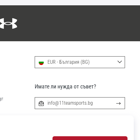
EUR - България (BG)
Имате ли нужда от съвет?
р!
info@11teamsports.bg