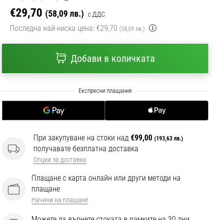
€29,70
(58,09 лв.)
с ДДС
Последна най-ниска цена:
€29,70
(58,09 лв.)
Добави в количката
При закупуване на стоки над
€99,00
(193,63 лв.)
получавате безплатна доставка
Опции за доставка
Плащане с карта онлайн или други методи на
плащане
Начини на плащане
Можете да върнете стоката в рамките на 30 дни