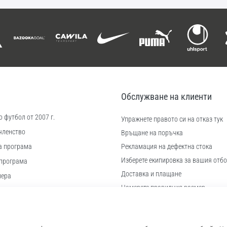
Обслужване на клиенти
 футбол от 2007 г.
Упражнете правото си на отказ тук
членство
Връщане на поръчка
а програма
Рекламация на дефектна стока
Изберете екипировка за вашия отбо
програма
Доставка и плащане
иера
Намерете правилния размер
 бисквитки
Контакт
ловия
Често задавани въпроси