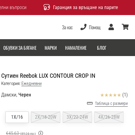
елни въпроси
Гаранция за връщане на парите
За нас
Помощ
Потребител
количка
ОБУВКИ ЗА БЯГАНЕ
МАРКИ
НАМАЛЕНИЕ
БЛОГ
Сутиен Reebok LUX CONTOUR CROP IN
Категория:
Ежедневни
Отзиви
Дамски,
Черен
(1)
Таблица с размери
1X/16
2X/18-20W
3X/22-24W
4X/26-28W
€45,63
(89,24 лв.)