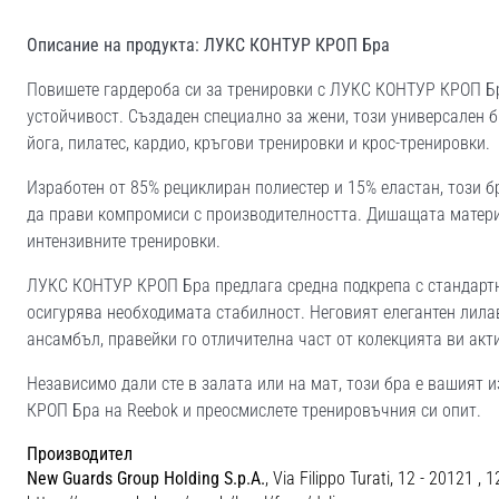
Описание на продукта: ЛУКС КОНТУР КРОП Бра
Повишете гардероба си за тренировки с ЛУКС КОНТУР КРОП Бра
устойчивост. Създаден специално за жени, този универсален б
йога, пилатес, кардио, кръгови тренировки и крос-тренировки.
Изработен от 85% рециклиран полиестер и 15% еластан, този 
да прави компромиси с производителността. Дишащата материя
интензивните тренировки.
ЛУКС КОНТУР КРОП Бра предлага средна подкрепа с стандартн
осигурява необходимата стабилност. Неговият елегантен лила
ансамбъл, правейки го отличителна част от колекцията ви акт
Независимо дали сте в залата или на мат, този бра е вашият 
КРОП Бра на Reebok и преосмислете тренировъчния си опит.
Производител
New Guards Group Holding S.p.A.
, Via Filippo Turati, 12 - 20121 , 