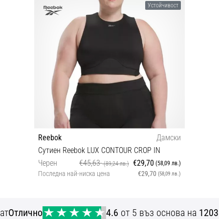
Устойчивост
Reebok
Дамски
Сутиен Reebok LUX CONTOUR CROP IN
Черен
€45,63
€29,70
(58,09 лв.)
(89,24 лв.)
Последна най-ниска цена
€29,70
(58,09 лв.)
1X/16
ат
Отлично
4.6
от 5 въз основа на
1203