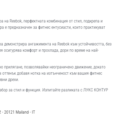
 на Reebok, перфектната комбинация от стил, подкрепа и
ра е предназначен за фитнес ентусиасти, които практикуват
бра демонстрира ангажимента на Reebok към устойчивостта, без
 осигурява комфорт и прохлада, дори по време на най-
о прилягане, позволявайки неограничено движение, докато
в оттенък добавя нотка на изтънченост към вашия фитнес
ивни дрехи.
избор за стил и функция. Изпитайте разликата с ЛУКС КОНТУР
12 - 20121 Mailand - IT