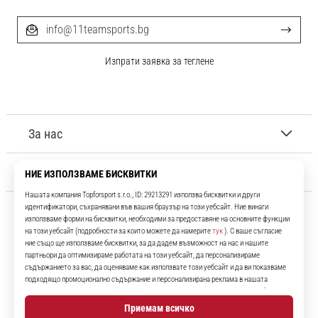
info@11teamsports.bg
Изпрати заявка за теглене
За нас
Обслужване на клиенти
11teamsports.bg
Повече от 16 години ние сме ваши съотборници, представяйки ви
най-добрите и най-новите футболни продукти.
Instagram
YouTube