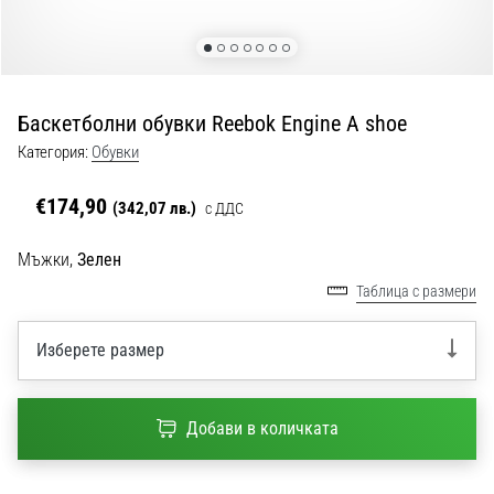
с
официални
екипи
и
обувки
Баскетболни обувки Reebok Engine A shoe
от
Nike,
Категория:
Обувки
adidas
и
€174,90
(342,07 лв.)
с ДДС
PUMA.
Бъди
Мъжки,
Зелен
част
Таблица с размери
от
всеки
мач,
Изберете размер
гол
и…
Добави в количката
9. 6. 2025
•