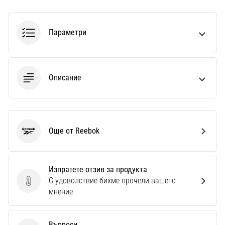
Перфектни
за
играчи,
Параметри
…
Покажи
Описание
всички
статии
Още от Reebok
Reebok
Изпратете отзив за продукта
С удоволствие бихме прочели вашето
Изпратете отзив за продукта
мнение
Въпроси