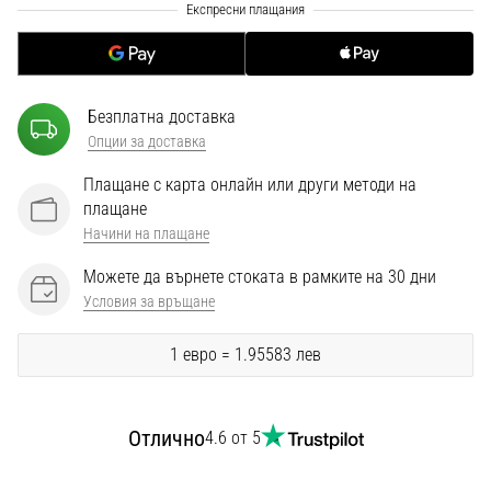
1 мин. четене
Nike
Phantom
6
Безплатна доставка
Открий
Опции за доставка
новите
футболни
Плащане с карта онлайн или други методи на
обувки
плащане
Nike
Начини на плащане
Phantom
Можете да върнете стоката в рамките на 30 дни
6
–
Условия за връщане
прецизност,
контрол
1 евро = 1.95583 лев
и
мощ
във
Отлично
4.6 от 5
всяко
докосване.