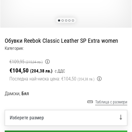
с
официални
екипи
и
обувки
от
Обувки Reebok Classic Leather SP Extra women
Nike,
adidas
Категория:
и
PUMA.
€109,95
(215,04 лв.)
Бъди
€104,50
(204,38 лв.)
с ДДС
част
Последна най-ниска цена:
€104,50
от
(204,38 лв.)
всеки
мач,
Дамски,
Бял
гол
Таблица с размери
и…
Изберете размер
9. 6. 2025
•