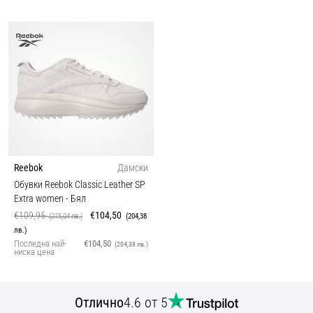
Reebok
Дамски
Обувки Reebok Classic Leather SP
Extra women
- Бял
€109,95
€104,50
(215,04 лв.)
(204,38
лв.)
Последна най-
€104,50
(204,38 лв.)
ниска цена
Отлично
4.6 от 5