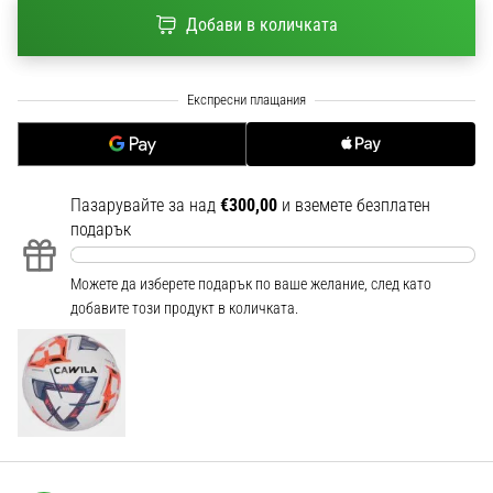
1 мин. четене
Добави в количката
Nike
Phantom
6
Открий
новите
футболни
Пазарувайте за над
€300,00
и вземете безплатен
обувки
подарък
Nike
Phantom
6
Можете да изберете подарък по ваше желание, след като
–
добавите този продукт в количката.
прецизност,
контрол
и
мощ
във
всяко
докосване.