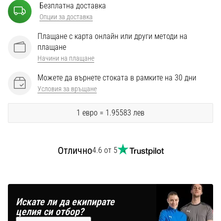
Перфектни
Безплатна доставка
за
Опции за доставка
играчи,
…
Плащане с карта онлайн или други методи на
плащане
Начини на плащане
Покажи
Можете да върнете стоката в рамките на 30 дни
всички
Условия за връщане
статии
1 евро = 1.95583 лев
Отлично
4.6 от 5
Искате ли да екипирате
целия си отбор?