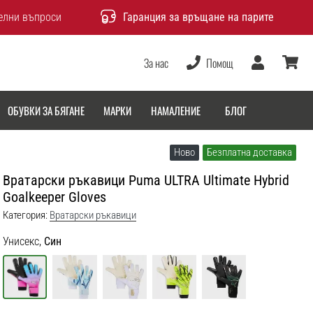
елни въпроси
Гаранция за връщане на парите
За нас
Помощ
Потребител
количка
ОБУВКИ ЗА БЯГАНЕ
МАРКИ
НАМАЛЕНИЕ
БЛОГ
Ново
Безплатна доставка
Вратарски ръкавици Puma ULTRA Ultimate Hybrid
Goalkeeper Gloves
Категория:
Вратарски ръкавици
Унисекс,
Син