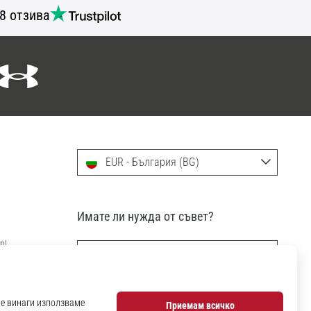
8 отзива
EUR - България (BG)
Имате ли нужда от съвет?
р!
info@11teamsports.bg