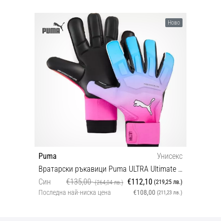
Ново
Puma
Унисекс
Вратарски ръкавици Puma ULTRA Ultimate Hybrid Goalkeeper Gloves
Син
€135,00
€112,10
(219,25 лв.)
(264,04 лв.)
Последна най-ниска цена
€108,00
(211,23 лв.)
7 7,5 8 8,5 9 9,5 10 10,5 11