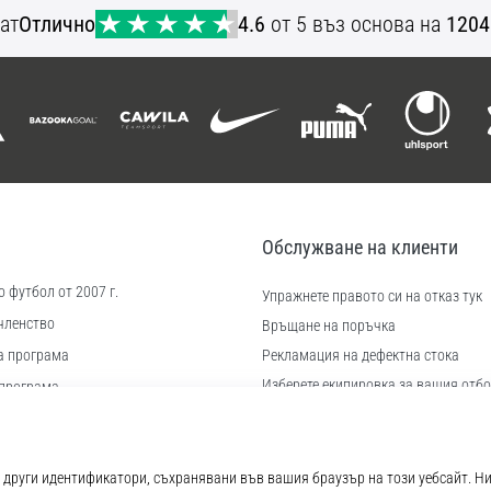
ат
Отлично
4.6
от 5 въз основа на
1204
Обслужване на клиенти
 футбол от 2007 г.
Упражнете правото си на отказ тук
членство
Връщане на поръчка
а програма
Рекламация на дефектна стока
Изберете екипировка за вашия отбо
програма
Доставка и плащане
иера
Намерете правилния размер
 бисквитки
Контакт
ловия