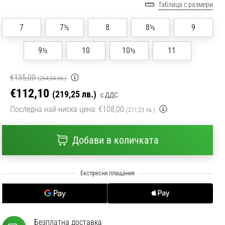
Таблица с размери
7
7½
8
8½
9
9½
10
10½
11
€135,00
(264,04 лв.)
€112,10
(219,25 лв.)
с ДДС
Последна най-ниска цена:
€108,00
(211,23 лв.)
Добави в количката
Безплатна доставка