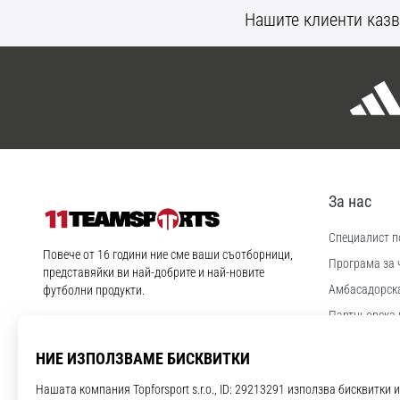
Нашите клиенти казв
За нас
Специалист по
11teamsports.bg
Повече от 16 години ние сме ваши съотборници,
Програма за 
представяйки ви най-добрите и най-новите
Aмбасадорск
футболни продукти.
Партньорска 
Instagram
YouTube
Работа и кар
Настройки за
Правила и ус