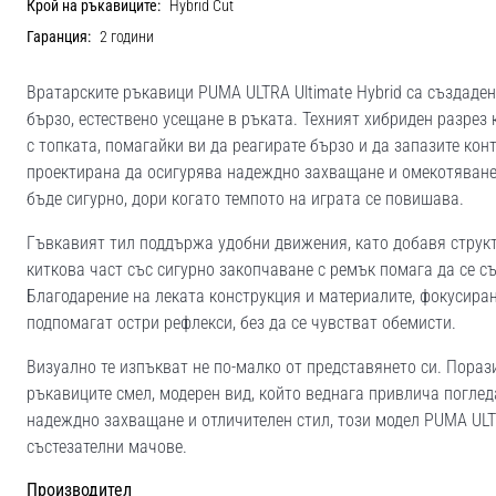
Крой на ръкавиците:
Hybrid Cut
Гаранция:
2 години
Вратарските ръкавици PUMA ULTRA Ultimate Hybrid са създаден
бързо, естествено усещане в ръката. Техният хибриден разрез 
с топката, помагайки ви да реагирате бързо и да запазите ко
проектирана да осигурява надеждно захващане и омекотяване,
бъде сигурно, дори когато темпото на играта се повишава.
Гъвкавият тил поддържа удобни движения, като добавя структ
киткова част със сигурно закопчаване с ремък помага да се с
Благодарение на леката конструкция и материалите, фокусиран
подпомагат остри рефлекси, без да се чувстват обемисти.
Визуално те изпъкват не по-малко от представянето си. Пораз
ръкавиците смел, модерен вид, който веднага привлича поглед
надеждно захващане и отличителен стил, този модел PUMA ULTR
състезателни мачове.
Производител