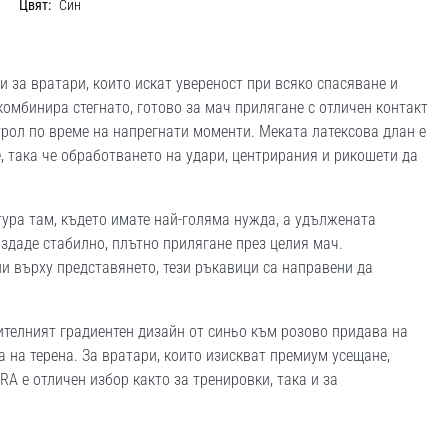
Цвят:
Син
и за вратари, които искат увереност при всяко спасяване и
комбинира стегнато, готово за мач прилягане с отличен контакт
нтрол по време на напрегнати моменти. Меката латексова длан е
 така че обработването на удари, центрирания и рикошети да
ура там, където имате най-голяма нужда, а удължената
ъздаде стабилно, плътно прилягане през целия мач.
и върху представянето, тези ръкавици са направени да
ителният градиентен дизайн от синьо към розово придава на
а на терена. За вратари, които изискват премиум усещане,
A е отличен избор както за тренировки, така и за