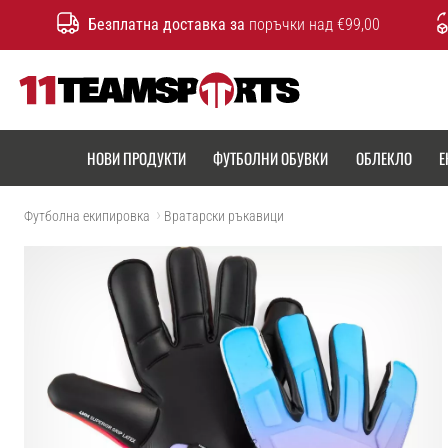
Безплатна доставка за
поръчки над €99,00
11teamsports.bg
НОВИ ПРОДУКТИ
ФУТБОЛНИ ОБУВКИ
ОБЛЕКЛО
Е
Футболна екипировка
Вратарски ръкавици