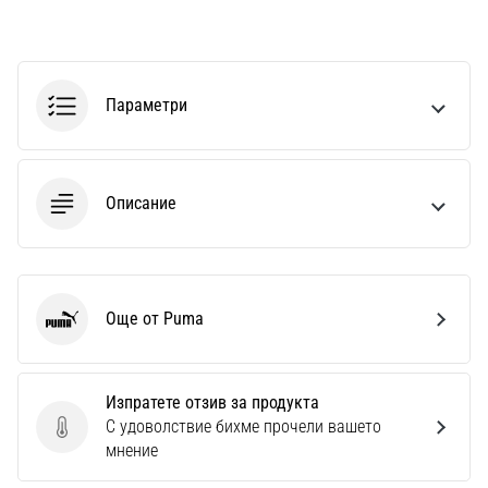
1 мин. четене
Nike
Phantom
6
Параметри
Открий
новите
футболни
Описание
обувки
Nike
Phantom
6
–
Още от Puma
прецизност,
Puma
контрол
и
мощ
Изпратете отзив за продукта
във
С удоволствие бихме прочели вашето
Изпратете отзив за продукта
всяко
мнение
докосване.