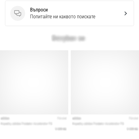
Перфектни
за
Въпроси
играчи,
Въпроси
Попитайте ни каквото поискате
…
Покажи
всички
статии