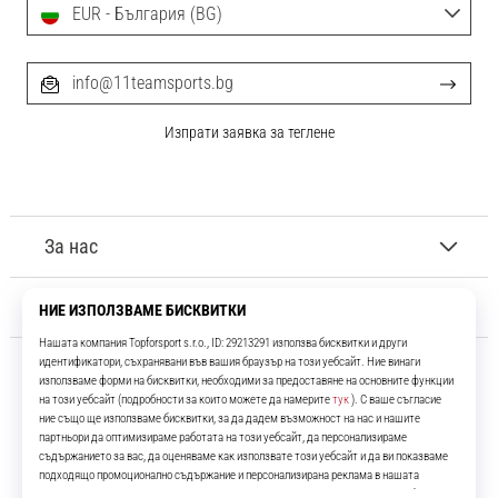
EUR - България (BG)
info@11teamsports.bg
Изпрати заявка за теглене
За нас
Обслужване на клиенти
11teamsports.bg
Повече от 16 години ние сме ваши съотборници, представяйки ви
най-добрите и най-новите футболни продукти.