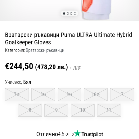
с
официални
екипи
и
обувки
Вратарски ръкавици Puma ULTRA Ultimate Hybrid
от
Goalkeeper Gloves
Nike,
adidas
Категория:
Вратарски ръкавици
и
PUMA.
€244,50
(478,20 лв.)
с ДДС
Бъди
част
Унисекс,
Бял
от
всеки
7½
8½
9½
10½
7
мач,
гол
8
9
10
11
и…
9. 6. 2025
Отлично
4.6 от 5
•