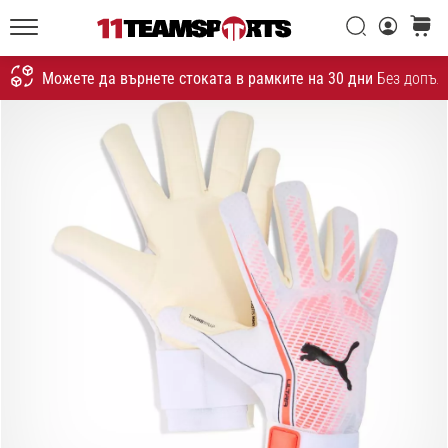
една
Търси
количк
икона
11teamsports.bg
на
Можете да върнете стоката в рамките на 30 дни
Без допъл
скоростта
Търсене
1. 7. 2025
•
1 мин. четене
Play
for
More
Victories
Подготви
се
за
женското
ЕВРО
2025