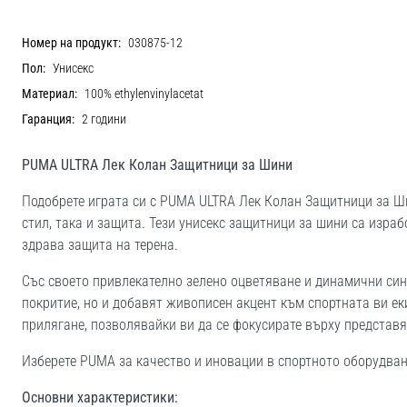
Номер на продукт:
030875-12
Пол:
Унисекс
Материал:
100% ethylenvinylacetat
Гаранция:
2 години
PUMA ULTRA Лек Колан Защитници за Шини
Подобрете играта си с PUMA ULTRA Лек Колан Защитници за Ши
стил, така и защита. Тези унисекс защитници за шини са израб
здрава защита на терена.
Със своето привлекателно зелено оцветяване и динамични син
покритие, но и добавят живописен акцент към спортната ви ек
прилягане, позволявайки ви да се фокусирате върху представя
Изберете PUMA за качество и иновации в спортното оборудване
Основни характеристики: