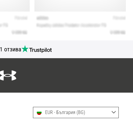
1 отзива
EUR - България (BG)