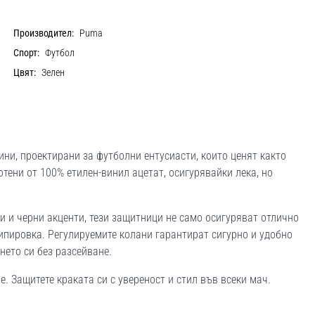
Производител:
Puma
Спорт:
Футбол
Цвят:
Зелен
ни, проектирани за футболни ентусиасти, които ценят както
отени от 100% етилен-винил ацетат, осигурявайки лека, но
и и черни акценти, тези защитници не само осигуряват отлично
ипировка. Регулируемите колани гарантират сигурно и удобно
нето си без разсейване.
. Защитете краката си с увереност и стил във всеки мач.