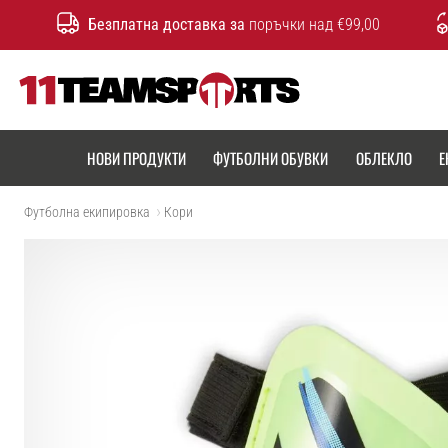
Безплатна доставка за
поръчки над €99,00
11teamsports.bg
НОВИ ПРОДУКТИ
ФУТБОЛНИ ОБУВКИ
ОБЛЕКЛО
Е
Футболна екипировка
Кори