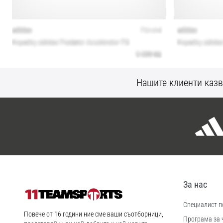
Нашите клиенти казв
За нас
Специалист по
11teamsports.bg
Повече от 16 години ние сме ваши съотборници,
Програма за 