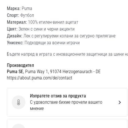
Марка:
Puma
Спорт:
Футбол
Материал:
100% етилен-винил ацетат
Цвят:
Зелен с сини и черни акценти
Дизайн:
Лек с регулируеми колани за сигурно прилягане
Унисекс:
Подходящи за всички играчи
Бъдете напред в играта с иновационните защитници за шини 
Производител
Puma SE
, Puma Way 1, 91074 Herzogenaurach - DE
https://about.puma.com/de/contact
Изпратете отзив за продукта
С удоволствие бихме прочели вашето
Изпратете отзив за продукта
мнение