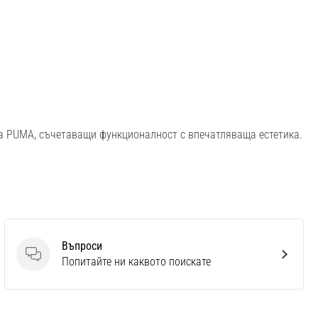
на PUMA, съчетаващи функционалност с впечатляваща естетика.
Въпроси
Въпроси
Попитайте ни каквото поискате