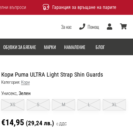
елни въпроси
Гаранция за връщане на парите
За нас
Помощ
Потребител
количка
ОБУВКИ ЗА БЯГАНЕ
МАРКИ
НАМАЛЕНИЕ
БЛОГ
Кори Puma ULTRA Light Strap Shin Guards
Категория:
Кори
Унисекс,
Зелен
XS
S
M
L
XL
€14,95
(29,24 лв.)
с ДДС