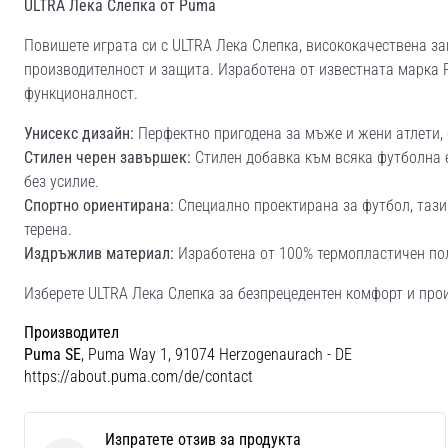
ULTRA Лека Слепка от Puma
Повишете играта си с ULTRA Лека Слепка, висококачествена з
производителност и защита. Изработена от известната марка 
функционалност.
Унисекс дизайн:
Перфектно пригодена за мъже и жени атлети, 
Стилен черен завършек:
Стилен добавка към всяка футболна 
без усилие.
Спортно ориентирана:
Специално проектирана за футбол, тази
терена.
Издръжлив материал:
Изработена от 100% термопластичен пол
Изберете ULTRA Лека Слепка за безпрецедентен комфорт и про
Производител
Puma SE
, Puma Way 1, 91074 Herzogenaurach - DE
https://about.puma.com/de/contact
Изпратете отзив за продукта