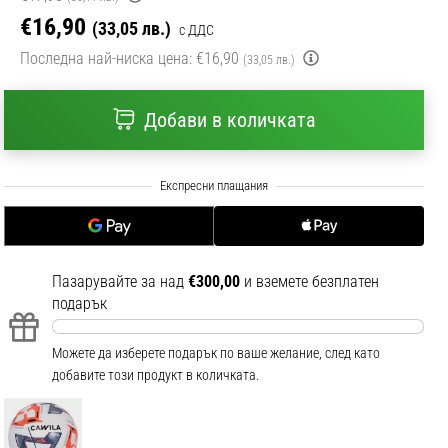
€16,90
(33,05 лв.)
с ДДС
Последна най-ниска цена:
€16,90
(33,05 лв.)
Добави в количката
Пазарувайте за над
€300,00
и вземете безплатен
подарък
Можете да изберете подарък по ваше желание, след като
добавите този продукт в количката.