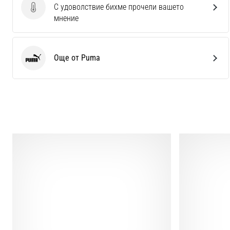
С удоволствие бихме прочели вашето
Изпратете отзив за продукта
мнение
Още от Puma
Puma