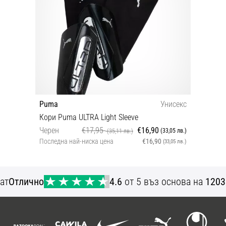
Puma
Унисекс
Кори Puma ULTRA Light Sleeve
Черен
€17,95
€16,90
(33,05 лв.)
(35,11 лв.)
Последна най-ниска цена
€16,90
(33,05 лв.)
L
ат
Отлично
4.6
от 5 въз основа на
1203