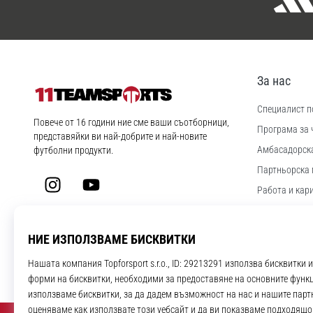
За нас
Специалист по
11teamsports.bg
Повече от 16 години ние сме ваши съотборници,
Програма за 
представяйки ви най-добрите и най-новите
Aмбасадорск
футболни продукти.
Партньорска 
Instagram
YouTube
Работа и кар
Настройки за
Правила и ус