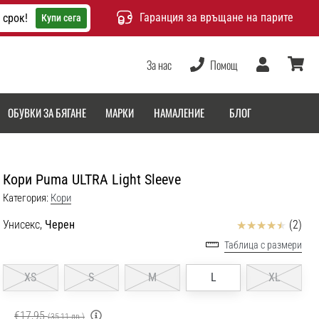
Гаранция за връщане на парите
 срок!
Купи сега
За нас
Помощ
Потребител
количка
ОБУВКИ ЗА БЯГАНЕ
МАРКИ
НАМАЛЕНИЕ
БЛОГ
Кори Puma ULTRA Light Sleeve
Категория:
Кори
Отзиви
Унисекс,
Черен
(2)
Таблица с размери
XS
S
M
L
XL
€17,95
(35,11 лв.)