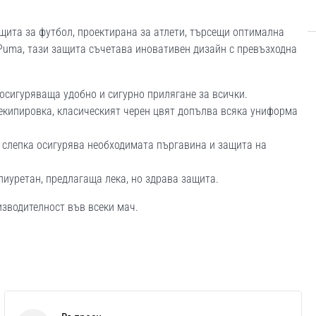
ащита за футбол, проектирана за атлети, търсещи оптимална
Puma, тази защита съчетава иновативен дизайн с превъзходна
осигуряваща удобно и сигурно прилягане за всички.
екипировка, класическият черен цвят допълва всяка униформа
 слепка осигурява необходимата пъргавина и защита на
иуретан, предлагаща лека, но здрава защита.
изводителност във всеки мач.