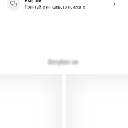
Въпроси
Въпроси
Попитайте ни каквото поискате