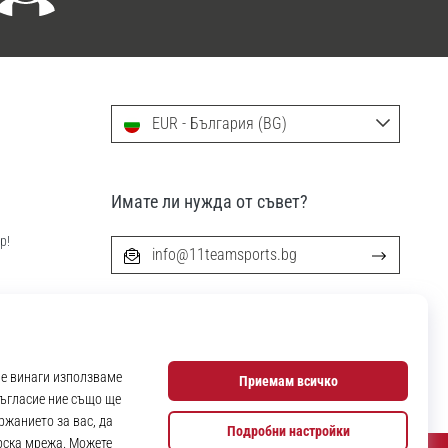
EUR - България (BG)
Имате ли нужда от съвет?
р!
info@11teamsports.bg