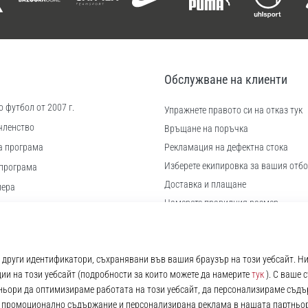
Обслужване на клиенти
 футбол от 2007 г.
Упражнете правото си на отказ тук
членство
Връщане на поръчка
а програма
Рекламация на дефектна стока
Изберете екипировка за вашия отбо
програма
Доставка и плащане
иера
Намерете правилния размер
 бисквитки
Контакт
ловия
Често задавани въпроси
Политика за поверителност