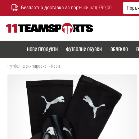
Безплатна доставка за
поръчки над €99,00
Поръч
11teamsports.bg
НОВИ ПРОДУКТИ
ФУТБОЛНИ ОБУВКИ
ОБЛЕКЛО
Е
Футболна екипировка
Кори