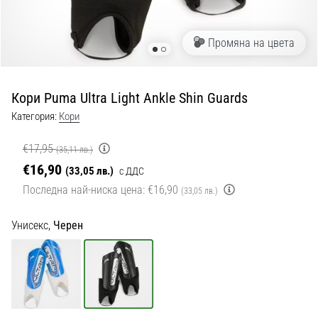
с
официални
екипи
Промяна на цвета
и
обувки
от
Кори Puma Ultra Light Ankle Shin Guards
Nike,
adidas
Категория:
Кори
и
PUMA.
€17,95
(35,11 лв.)
Бъди
€16,90
(33,05 лв.)
с ДДС
част
Последна най-ниска цена:
€16,90
от
(33,05 лв.)
всеки
мач,
Унисекс,
Черен
гол
и…
9. 6. 2025
•