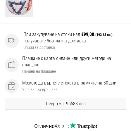
Перфектни
за
играчи,
…
При закупуване на стоки над
€99,00
(193,63 лв.)
Покажи
получавате безплатна доставка
всички
Опции за доставка
статии
Плащане с карта онлайн или други методи на
плащане
Начини на плащане
Можете да върнете стоката в рамките на 30 дни
Условия за връщане
1 евро = 1.95583 лев
Отлично
4.6 от 5