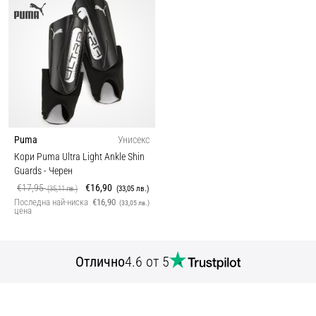
Puma
Унисекс
Кори Puma Ultra Light Ankle Shin
Guards
- Черен
€17,95
€16,90
(35,11 лв.)
(33,05 лв.)
Последна най-ниска
€16,90
(33,05 лв.)
цена
Отлично
4.6 от 5