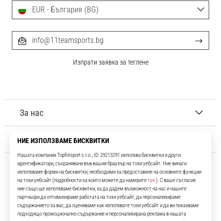
EUR - България (BG)
info@11teamsports.bg
Изпрати заявка за теглене
За нас
Обслужване на клиенти
11teamsports.bg
Повече от 16 години ние сме ваши съотборници, представяйки ви
най-добрите и най-новите футболни продукти.