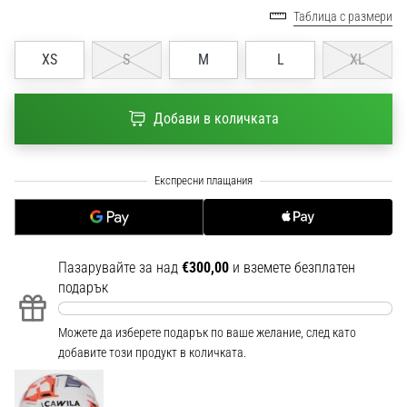
1 мин. четене
Таблица с размери
Nike
XS
S
M
L
XL
Phantom
6
Открий
Добави в количката
новите
футболни
обувки
Nike
Phantom
6
–
Пазарувайте за над
€300,00
и вземете безплатен
прецизност,
подарък
контрол
и
мощ
Можете да изберете подарък по ваше желание, след като
във
добавите този продукт в количката.
всяко
докосване.