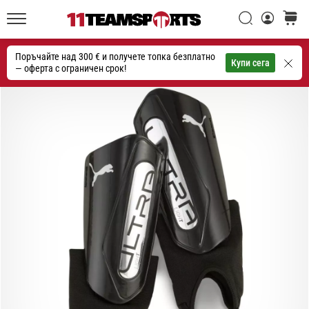
една
Търси
количк
икона
11teamsports.bg
на
Поръчайте над 300 € и получете топка безплатно
скоростта
Търсене
Купи сега
— оферта с ограничен срок!
1. 7. 2025
•
1 мин. четене
Play
for
More
Victories
Подготви
се
за
женското
ЕВРО
2025