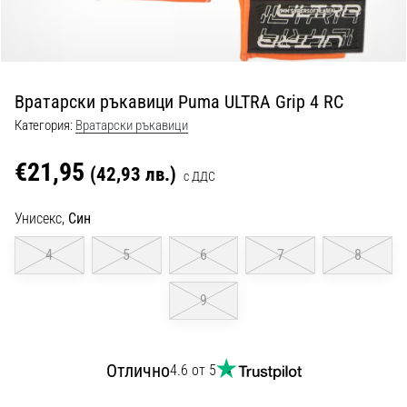
с
официални
екипи
и
обувки
Вратарски ръкавици Puma ULTRA Grip 4 RC
от
Nike,
Категория:
Вратарски ръкавици
adidas
и
€21,95
(42,93 лв.)
с ДДС
PUMA.
Бъди
Унисекс,
Син
част
от
4
5
6
7
8
всеки
мач,
9
гол
и…
Отлично
4.6 от 5
9. 6. 2025
•