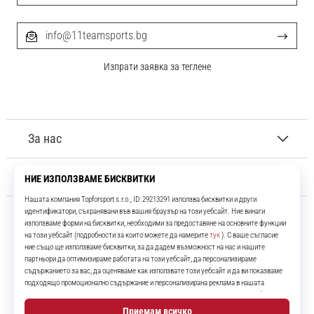
info@11teamsports.bg
Изпрати заявка за теглене
За нас
Обслужване на клиенти
11teamsports.bg
Повече от 16 години ние сме ваши съотборници, представяйки ви
най-добрите и най-новите футболни продукти.
Instagram
YouTube