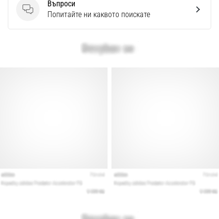
Перфектни
Въпроси
за
Въпроси
Попитайте ни каквото поискате
играчи,
…
Покажи
всички
статии