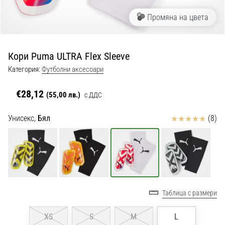
с
официални
Промяна на цвета
екипи
и
обувки
Кори Puma ULTRA Flex Sleeve
от
Nike,
Категория:
Футболни аксесоари
adidas
и
€28,12
(55,00 лв.)
с ДДС
PUMA.
Бъди
Отзиви
Унисекс,
Бял
(8)
част
от
всеки
мач,
гол
и…
Таблица с размери
9. 6. 2025
XS
S
M
L
•