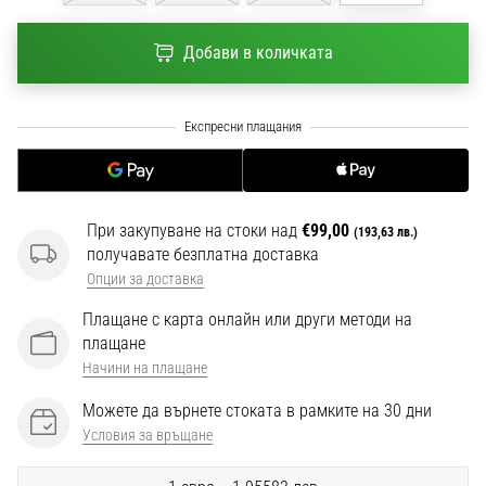
1 мин. четене
Nike
Добави в количката
Phantom
6
Открий
новите
футболни
обувки
Nike
При закупуване на стоки над
€99,00
(193,63 лв.)
Phantom
получавате безплатна доставка
6
Опции за доставка
–
Плащане с карта онлайн или други методи на
прецизност,
плащане
контрол
Начини на плащане
и
мощ
Можете да върнете стоката в рамките на 30 дни
във
Условия за връщане
всяко
докосване.