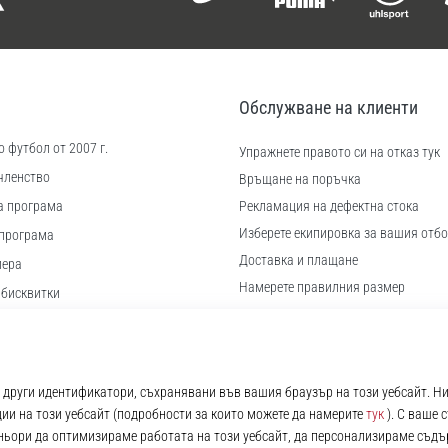
Обслужване на клиенти
 футбол от 2007 г.
Упражнете правото си на отказ тук
членство
Връщане на поръчка
а програма
Рекламация на дефектна стока
Изберете екипировка за вашия отбо
програма
Доставка и плащане
иера
Намерете правилния размер
 бисквитки
Контакт
ловия
Често задавани въпроси
Политика за поверителност