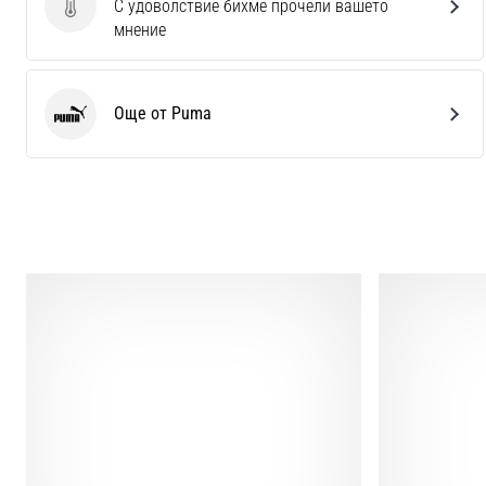
С удоволствие бихме прочели вашето
Изпратете отзив за продукта
мнение
Още от Puma
Puma