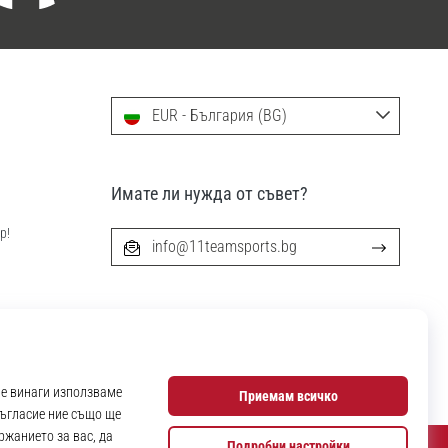
EUR - България (BG)
Имате ли нужда от съвет?
р!
info@11teamsports.bg