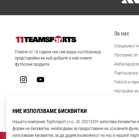
За нас
Специалист по
11teamsports.bg
Повече от 16 години ние сме ваши съотборници,
Програма за 
представяйки ви най-добрите и най-новите
Aмбасадорск
футболни продукти.
Партньорска 
Instagram
YouTube
Работа и кар
Настройки за
Правила и ус