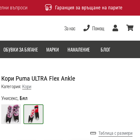
елни въпроси
Гаранция за връщане на парите
За нас
Помощ
Потребител
количка
ОБУВКИ ЗА БЯГАНЕ
МАРКИ
НАМАЛЕНИЕ
БЛОГ
Кори Puma ULTRA Flex Ankle
Категория:
Кори
Унисекс,
Бял
Таблица с размери