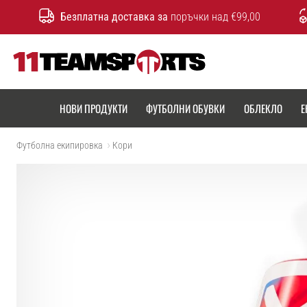
Безплатна доставка за
поръчки над €99,00
11teamsports.bg
НОВИ ПРОДУКТИ
ФУТБОЛНИ ОБУВКИ
ОБЛЕКЛО
Е
Футболна екипировка
Кори