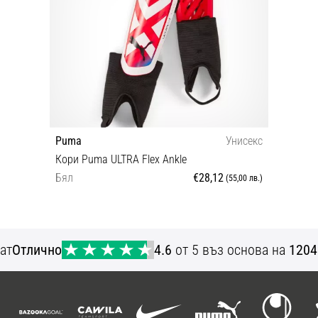
Puma
Унисекс
Кори Puma ULTRA Flex Ankle
Бял
€28,12
(55,00 лв.)
M
ат
Отлично
4.6
от 5 въз основа на
1204