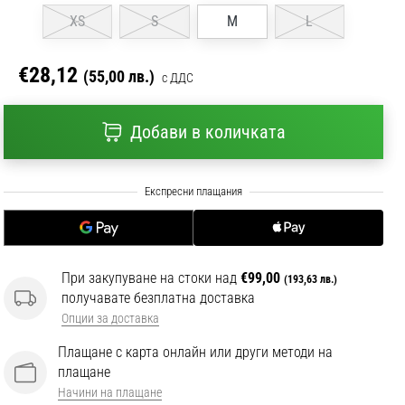
XS
S
M
L
€28,12
(55,00 лв.)
с ДДС
Добави в количката
При закупуване на стоки над
€99,00
(193,63 лв.)
получавате безплатна доставка
Опции за доставка
Плащане с карта онлайн или други методи на
плащане
Начини на плащане