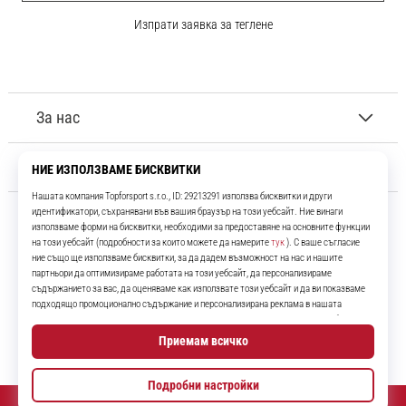
Изпрати заявка за теглене
За нас
Обслужване на клиенти
11teamsports.bg
Повече от 16 години ние сме ваши съотборници, представяйки ви
най-добрите и най-новите футболни продукти.
Instagram
YouTube