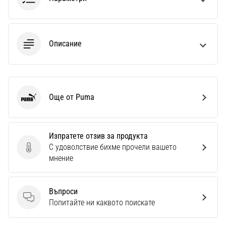
Описание
Още от Puma
Puma
Изпратете отзив за продукта
С удоволствие бихме прочели вашето
Изпратете отзив за продукта
мнение
Въпроси
Въпроси
Попитайте ни каквото поискате