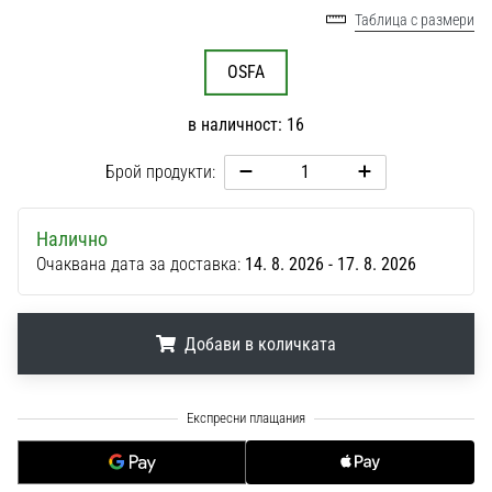
1 мин. четене
Таблица с размери
Nike
OSFA
Phantom
6
в наличност: 16
Открий
новите
Брой продукти:
футболни
обувки
Nike
Налично
Phantom
Очаквана дата за доставка:
14. 8. 2026 - 17. 8. 2026
6
–
прецизност,
Добави в количката
контрол
и
мощ
.
.
.
във
всяко
докосване.