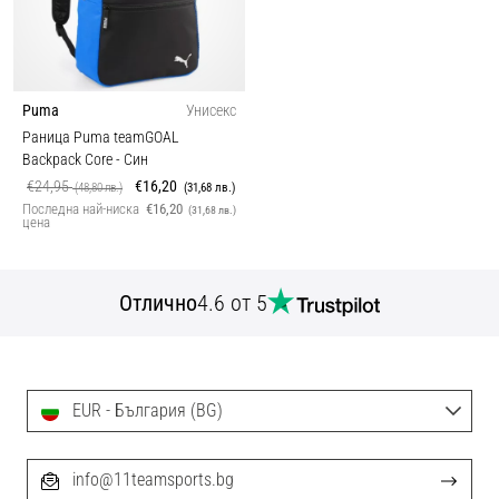
Puma
Унисекс
Раница Puma teamGOAL
Backpack Core
- Син
€24,95
€16,20
(48,80 лв.)
(31,68 лв.)
Последна най-ниска
€16,20
(31,68 лв.)
цена
Отлично
4.6 от 5
EUR - България (BG)
info@11teamsports.bg