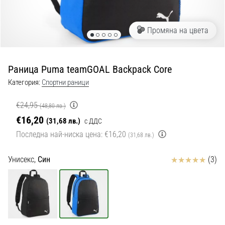
с
официални
екипи
Промяна на цвета
и
обувки
от
Раница Puma teamGOAL Backpack Core
Nike,
adidas
Категория:
Спортни раници
и
PUMA.
€24,95
(48,80 лв.)
Бъди
€16,20
(31,68 лв.)
с ДДС
част
Последна най-ниска цена:
€16,20
от
(31,68 лв.)
всеки
мач,
Отзиви
Унисекс,
Син
(3)
гол
и…
9. 6. 2025
•