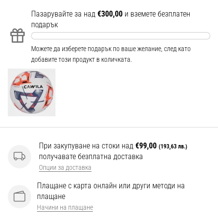
Перфектни
за
Пазарувайте за над
€300,00
и вземете безплатен
играчи,
подарък
…
Можете да изберете подарък по ваше желание, след като
добавите този продукт в количката.
Покажи
всички
статии
При закупуване на стоки над
€99,00
(193,63 лв.)
получавате безплатна доставка
Опции за доставка
Плащане с карта онлайн или други методи на
плащане
Начини на плащане