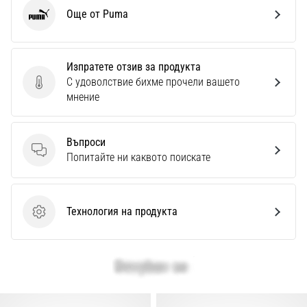
Перфектни
Още от Puma
за
Puma
играчи,
…
Изпратете отзив за продукта
С удоволствие бихме прочели вашето
Изпратете отзив за продукта
Покажи
мнение
всички
статии
Въпроси
Въпроси
Попитайте ни каквото поискате
Технология на продукта
Технология на продукта