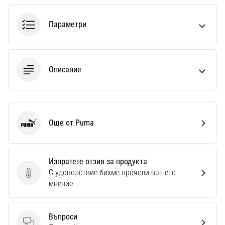
1 мин. четене
Nike
Параметри
Phantom
6
Открий
Описание
новите
футболни
обувки
Nike
Phantom
Още от Puma
Puma
6
–
прецизност,
контрол
Изпратете отзив за продукта
и
С удоволствие бихме прочели вашето
Изпратете отзив за продукта
мощ
мнение
във
всяко
докосване.
Въпроси