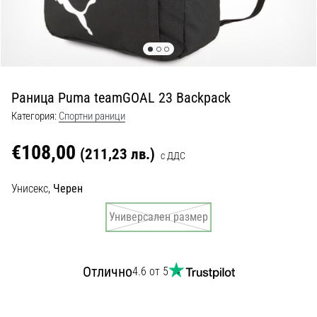
с
официални
екипи
и
обувки
от
Раница Puma teamGOAL 23 Backpack
Nike,
adidas
Категория:
Спортни раници
и
PUMA.
€108,00
(211,23 лв.)
с ДДС
Бъди
част
Унисекс,
Черен
от
всеки
Универсален размер
мач,
гол
и…
Отлично
4.6 от 5
9. 6. 2025
•