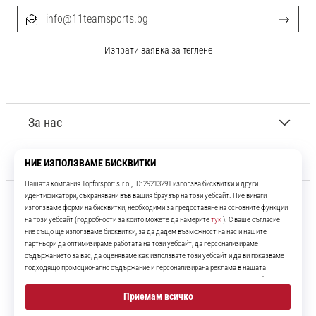
info@11teamsports.bg
Изпрати заявка за теглене
За нас
Обслужване на клиенти
11teamsports.bg
Повече от 16 години ние сме ваши съотборници, представяйки ви
най-добрите и най-новите футболни продукти.
Instagram
YouTube