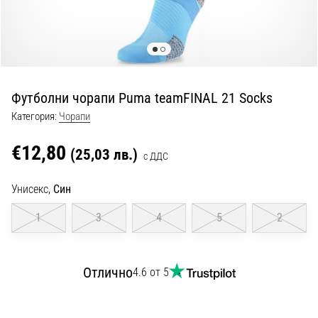
с
официални
екипи
и
обувки
от
Футболни чорапи Puma teamFINAL 21 Socks
Nike,
adidas
Категория:
Чорапи
и
PUMA.
€12,80
(25,03 лв.)
с ДДС
Бъди
част
Унисекс,
Син
от
всеки
1
3
4
5
2
мач,
гол
и…
Отлично
4.6 от 5
9. 6. 2025
•