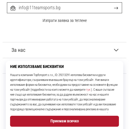
info@11teamsports.bg
Изпрати заявка за теглене
За нас
Обслужване на клиенти
11teamsports.bg
Повече от 16 години ние сме ваши съотборници, представяйки ви
най-добрите и най-новите футболни продукти.
Instagram
YouTube