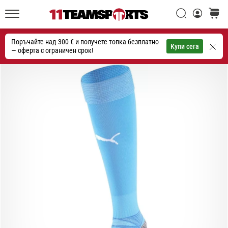
една
Търси
количк
икона
11teamsports.bg
на
Поръчайте над 300 € и получете топка безплатно
скоростта
Търсене
Купи сега
— оферта с ограничен срок!
1. 7. 2025
•
1 мин. четене
Play
for
More
Victories
Подготви
се
за
женското
ЕВРО
2025