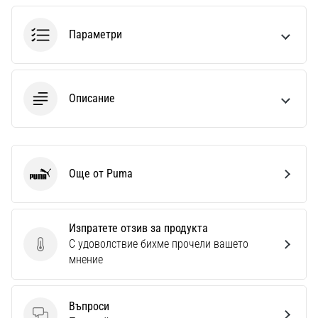
1 мин. четене
Nike
Параметри
Phantom
6
Открий
Описание
новите
футболни
обувки
Nike
Phantom
Още от Puma
Puma
6
–
прецизност,
контрол
Изпратете отзив за продукта
и
С удоволствие бихме прочели вашето
Изпратете отзив за продукта
мощ
мнение
във
всяко
докосване.
Въпроси