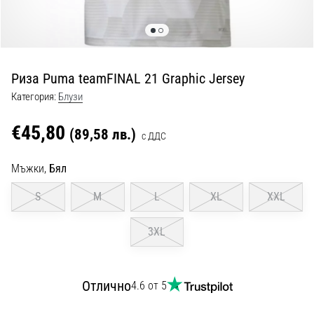
с
официални
екипи
и
обувки
Риза Puma teamFINAL 21 Graphic Jersey
от
Nike,
Категория:
Блузи
adidas
и
€45,80
(89,58 лв.)
с ДДС
PUMA.
Бъди
Мъжки,
Бял
част
от
S
M
L
XL
XXL
всеки
мач,
3XL
гол
и…
Отлично
4.6 от 5
9. 6. 2025
•