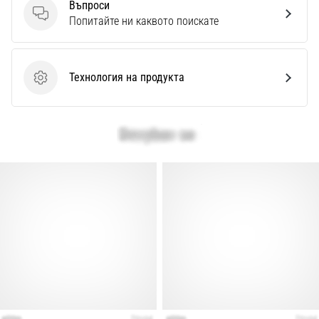
Перфектни
Въпроси
за
Въпроси
Попитайте ни каквото поискате
играчи,
…
Технология на продукта
Технология на продукта
Покажи
всички
статии