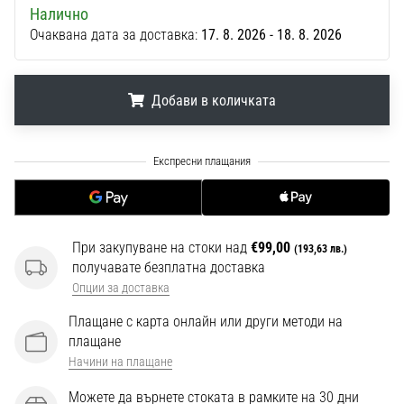
1 мин. четене
Налично
Очаквана дата за доставка:
17. 8. 2026 - 18. 8. 2026
Nike
Phantom
6
Добави в количката
Открий
новите
.
.
.
футболни
обувки
Nike
Phantom
6
При закупуване на стоки над
€99,00
–
(193,63 лв.)
получавате безплатна доставка
прецизност,
контрол
Опции за доставка
и
Плащане с карта онлайн или други методи на
мощ
плащане
във
Начини на плащане
всяко
докосване.
Можете да върнете стоката в рамките на 30 дни