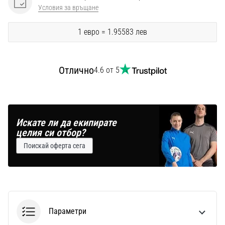
Перфектни
Условия за връщане
за
играчи,
1 евро = 1.95583 лев
…
Отлично
Покажи
4.6 от 5
всички
статии
Искате ли да екипирате
целия си отбор?
Поискай оферта сега
Параметри