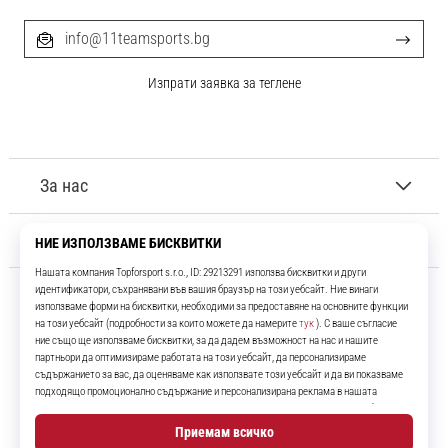
info@11teamsports.bg
Изпрати заявка за теглене
За нас
Обслужване на клиенти
11teamsports.bg
Повече от 16 години ние сме ваши съотборници, представяйки ви
най-добрите и най-новите футболни продукти.
Instagram
YouTube