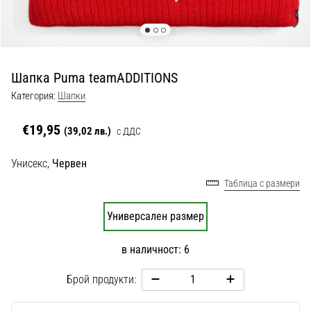
с
официални
екипи
и
обувки
Шапка Puma teamADDITIONS
от
Nike,
Категория:
Шапки
adidas
и
€19,95
(39,02 лв.)
с ДДС
PUMA.
Бъди
Унисекс,
Червен
част
Таблица с размери
от
всеки
Универсален размер
мач,
гол
и…
в наличност: 6
Брой продукти:
9. 6. 2025
•