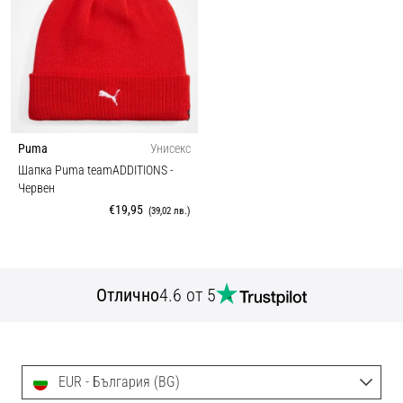
Puma
Унисекс
Шапка Puma teamADDITIONS
-
Червен
€19,95
(39,02 лв.)
Отлично
4.6 от 5
EUR - България (BG)