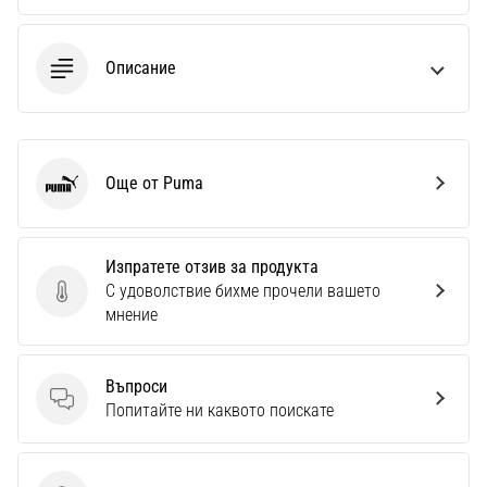
Описание
Още от Puma
Puma
Изпратете отзив за продукта
С удоволствие бихме прочели вашето
Изпратете отзив за продукта
мнение
Въпроси
Въпроси
Попитайте ни каквото поискате