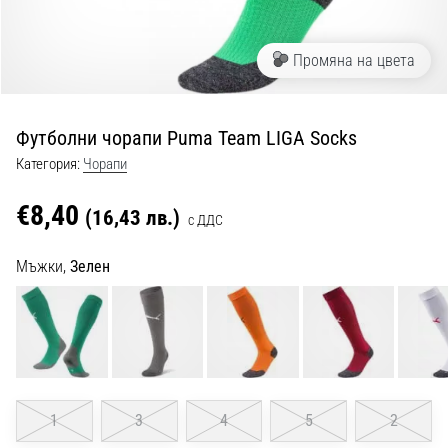
с
официални
екипи
Промяна на цвета
и
обувки
от
Футболни чорапи Puma Team LIGA Socks
Nike,
adidas
Категория:
Чорапи
и
PUMA.
€8,40
(16,43 лв.)
с ДДС
Бъди
част
Мъжки,
Зелен
от
всеки
мач,
гол
и…
9. 6. 2025
1
3
4
5
2
•