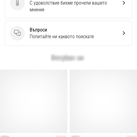
Перфектни
С удоволствие бихме прочели вашето
Изпратете отзив за продукта
за
мнение
играчи,
…
Въпроси
Въпроси
Попитайте ни каквото поискате
Покажи
всички
статии