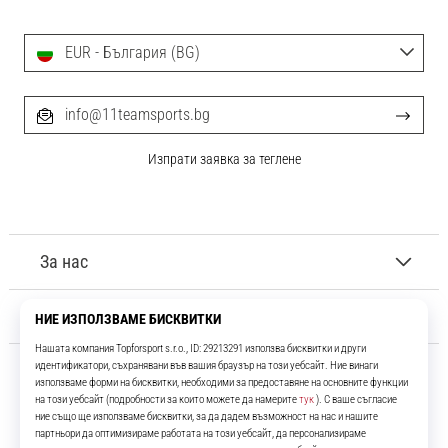
EUR - България (BG)
info@11teamsports.bg
Изпрати заявка за теглене
За нас
Обслужване на клиенти
11teamsports.bg
Повече от 16 години ние сме ваши съотборници, представяйки ви