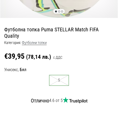
с
официални
екипи
и
обувки
Футболна топка Puma STELLAR Match FIFA
от
Quality
Nike,
adidas
Категория:
Футболни топки
и
PUMA.
€39,95
(78,14 лв.)
с ДДС
Бъди
част
Унисекс,
Бял
от
всеки
5
мач,
гол
и…
Отлично
4.6 от 5
9. 6. 2025
•