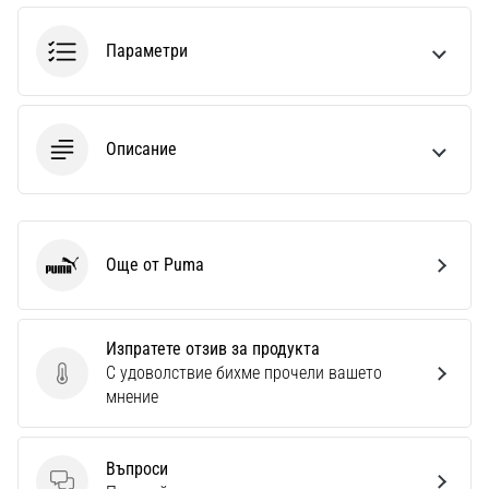
1 мин. четене
Nike
Параметри
Phantom
6
Открий
Описание
новите
футболни
обувки
Nike
Phantom
Още от Puma
Puma
6
–
прецизност,
Изпратете отзив за продукта
контрол
С удоволствие бихме прочели вашето
и
Изпратете отзив за продукта
мнение
мощ
във
всяко
Въпроси
докосване.