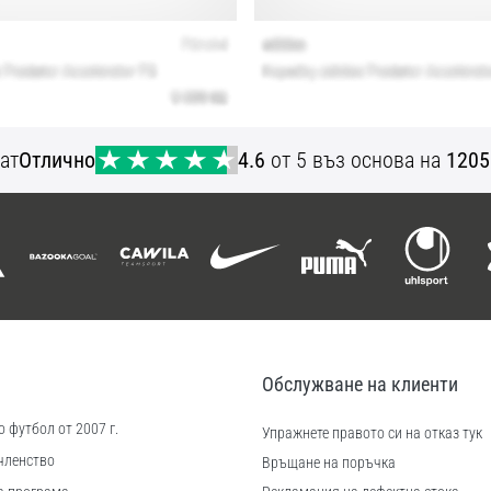
ат
Отлично
4.6
от 5 въз основа на
1205
Обслужване на клиенти
 футбол от 2007 г.
Упражнете правото си на отказ тук
членство
Връщане на поръчка