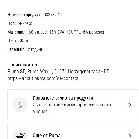
Номер на продукт:
083787-11
Пол:
Унисекс
Материал:
68% rubber, 16% EVA, 10% TPU, 6% polyester
Цвят:
Жълт
Гаранция:
2 години
Производител
Puma SE
, Puma Way 1, 91074 Herzogenaurach - DE
https://about.puma.com/de/contact
Изпратете отзив за продукта
С удоволствие бихме прочели вашето
Изпратете отзив за продукта
мнение
Още от Puma
Puma