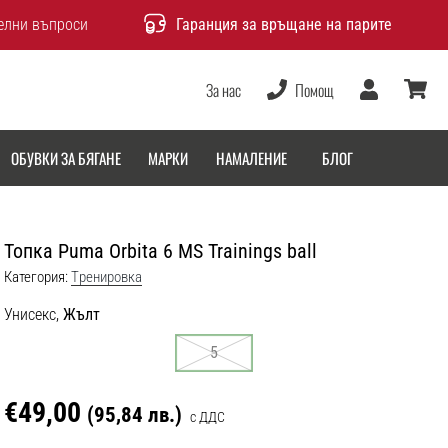
елни въпроси
Гаранция за връщане на парите
За нас
Помощ
Потребител
количка
ОБУВКИ ЗА БЯГАНЕ
МАРКИ
НАМАЛЕНИЕ
БЛОГ
Топка Puma Orbita 6 MS Trainings ball
Категория:
Tренировка
Унисекс,
Жълт
5
€49,00
(95,84 лв.)
с ДДС