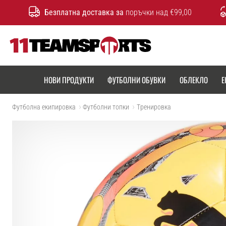
Безплатна доставка за
поръчки над €99,00
11teamsports.bg
НОВИ ПРОДУКТИ
ФУТБОЛНИ ОБУВКИ
ОБЛЕКЛО
Е
Футболна екипировка
Футболни топки
Tренировка