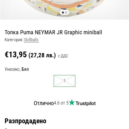
с
официални
екипи
и
обувки
Топка Puma NEYMAR JR Graphic miniball
от
Nike,
Категория:
Skillballs
adidas
и
€13,95
(27,28 лв.)
с ДДС
PUMA.
Бъди
Унисекс,
Бял
част
от
1
всеки
мач,
гол
Отлично
4.6 от 5
и…
Разпродадено
9. 6. 2025
•