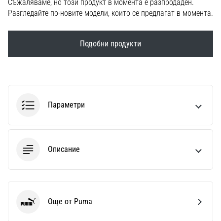
Съжаляваме, но този продукт в момента е разпродаден.
1 мин. четене
Разгледайте по-новите модели, които се предлагат в момента.
Nike
Phantom
Подобни продукти
6
Открий
новите
футболни
обувки
Nike
Параметри
Phantom
6
–
прецизност,
Описание
контрол
и
мощ
във
всяко
Още от Puma
Puma
докосване.