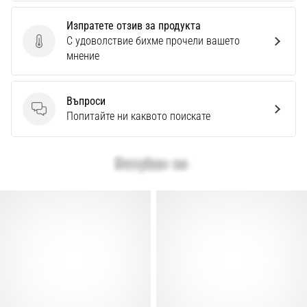
Перфектни
за
Изпратете отзив за продукта
играчи,
С удоволствие бихме прочели вашето
Изпратете отзив за продукта
…
мнение
Покажи
Въпроси
всички
Въпроси
Попитайте ни каквото поискате
статии