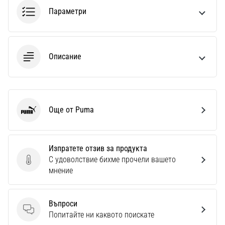
1 мин. четене
Параметри
Nike
Phantom
6
Описание
Открий
новите
футболни
обувки
Nike
Още от Puma
Puma
Phantom
6
–
Изпратете отзив за продукта
прецизност,
С удоволствие бихме прочели вашето
контрол
Изпратете отзив за продукта
мнение
и
мощ
във
Въпроси
всяко
Въпроси
Попитайте ни каквото поискате
докосване.