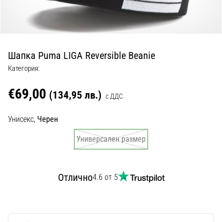
с
официални
екипи
и
обувки
Шапка Puma LIGA Reversible Beanie
от
Nike,
Категория:
adidas
и
€69,00
(134,95 лв.)
с ДДС
PUMA.
Бъди
Унисекс,
Черен
част
от
Универсален размер
всеки
мач,
гол
Отлично
4.6 от 5
и…
9. 6. 2025
•