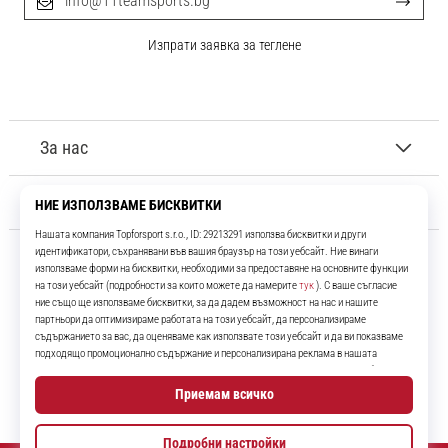
info@11teamsports.bg
Изпрати заявка за теглене
За нас
Обслужване на клиенти
11teamsports.bg
Повече от 16 години ние сме ваши съотборници, представяйки ви
най-добрите и най-новите футболни продукти.
Instagram
YouTube