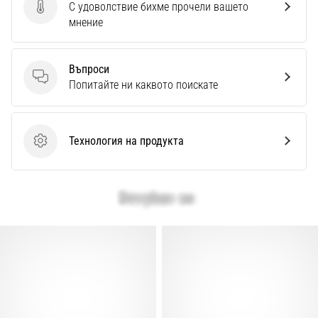
Перфектни
С удоволствие бихме прочели вашето
Изпратете отзив за продукта
за
мнение
играчи,
…
Въпроси
Въпроси
Попитайте ни каквото поискате
Покажи
всички
статии
Технология на продукта
Технология на продукта