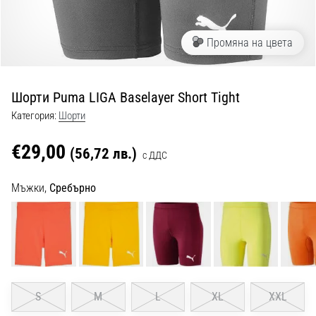
с
официални
екипи
Промяна на цвета
и
обувки
от
Шорти Puma LIGA Baselayer Short Tight
Nike,
adidas
Категория:
Шорти
и
PUMA.
€29,00
(56,72 лв.)
с ДДС
Бъди
част
Мъжки,
Сребърно
от
всеки
мач,
гол
и…
9. 6. 2025
S
M
L
XL
XXL
•