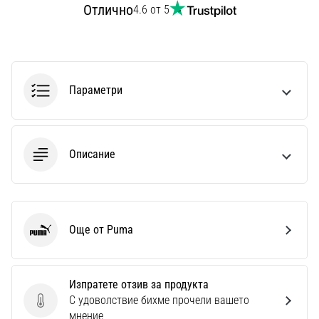
Перфектни
Отлично
4.6 от 5
за
играчи,
…
Параметри
Покажи
всички
статии
Описание
Още от Puma
Puma
Изпратете отзив за продукта
С удоволствие бихме прочели вашето
Изпратете отзив за продукта
мнение