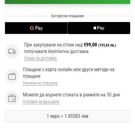
1 мин. четене
Nike
Phantom
6
Открий
новите
При закупуване на стоки над
€99,00
(193,63 лв.)
футболни
получавате безплатна доставка
обувки
Опции за доставка
Nike
Плащане с карта онлайн или други методи на
Phantom
плащане
6
–
Начини на плащане
прецизност,
Можете да върнете стоката в рамките на 30 дни
контрол
Условия за връщане
и
мощ
1 евро = 1.95583 лев
във
всяко
докосване.