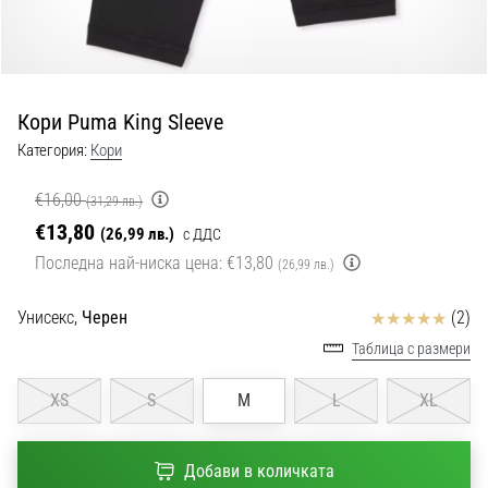
с
официални
екипи
и
обувки
Кори Puma King Sleeve
от
Nike,
Категория:
Кори
adidas
и
€16,00
(31,29 лв.)
PUMA.
€13,80
(26,99 лв.)
с ДДС
Бъди
Последна най-ниска цена:
€13,80
(26,99 лв.)
част
от
Отзиви
Унисекс,
Черен
(2)
всеки
мач,
Таблица с размери
гол
и…
XS
S
M
L
XL
9. 6. 2025
Добави в количката
•