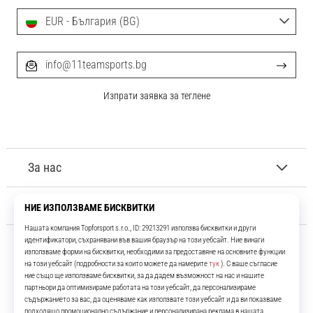
EUR - България (BG)
info@11teamsports.bg
Изпрати заявка за теглене
За нас
Обслужване на клиенти
11teamsports.bg
Повече от 16 години ние сме ваши съотборници, представяйки ви
най-добрите и най-новите футболни продукти.