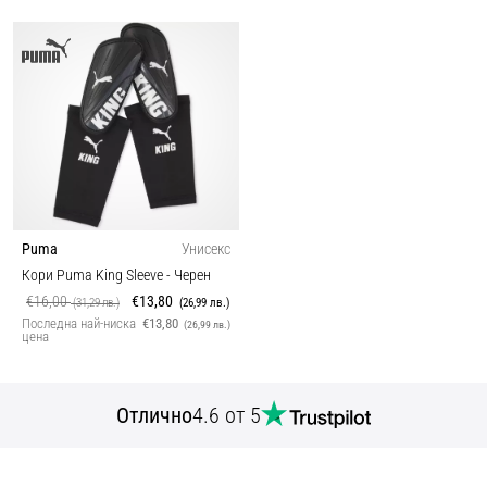
Puma
Унисекс
Кори Puma King Sleeve
- Черен
€16,00
€13,80
(31,29 лв.)
(26,99 лв.)
Последна най-ниска
€13,80
(26,99 лв.)
цена
Отлично
4.6 от 5