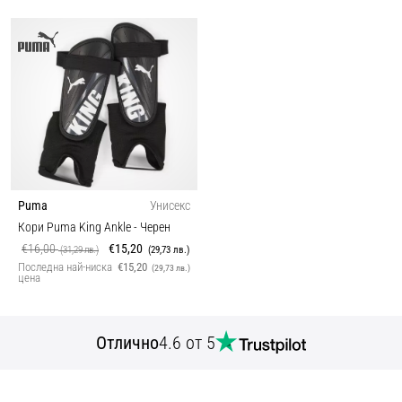
Puma
Унисекс
Кори Puma King Ankle
- Черен
€16,00
€15,20
(31,29 лв.)
(29,73 лв.)
Последна най-ниска
€15,20
(29,73 лв.)
цена
Отлично
4.6 от 5