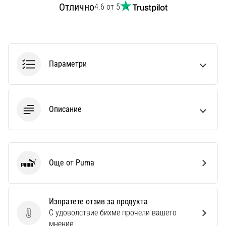
Перфектни
Отлично
4.6 от 5
за
играчи,
…
Параметри
Покажи
всички
статии
Описание
Още от Puma
Puma
Изпратете отзив за продукта
С удоволствие бихме прочели вашето
Изпратете отзив за продукта
мнение