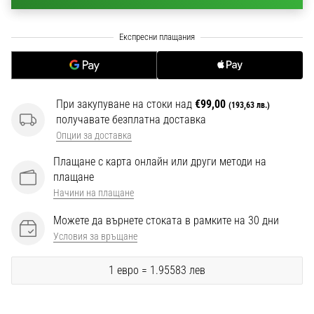
1 мин. четене
Nike
Phantom
6
Открий
новите
При закупуване на стоки над
€99,00
(193,63 лв.)
футболни
получавате безплатна доставка
обувки
Опции за доставка
Nike
Плащане с карта онлайн или други методи на
Phantom
плащане
6
–
Начини на плащане
прецизност,
Можете да върнете стоката в рамките на 30 дни
контрол
Условия за връщане
и
мощ
1 евро = 1.95583 лев
във
всяко
докосване.