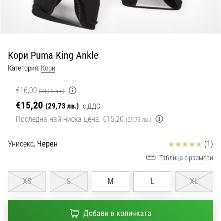
с
официални
екипи
и
обувки
Кори Puma King Ankle
от
Nike,
Категория:
Кори
adidas
и
€16,00
(31,29 лв.)
PUMA.
€15,20
(29,73 лв.)
с ДДС
Бъди
Последна най-ниска цена:
€15,20
(29,73 лв.)
част
от
Отзиви
Унисекс,
Черен
(1)
всеки
мач,
Таблица с размери
гол
и…
XS
S
M
L
XL
9. 6. 2025
Добави в количката
•