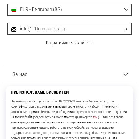
EUR - България (BG)
info@11teamsports.bg
Изпрати заявка за теглене
За нас
Обслужване на клиенти
11teamsports.bg
Повече от 16 години ние сме ваши съотборници, представяйки ви
най-добрите и най-новите футболни продукти.