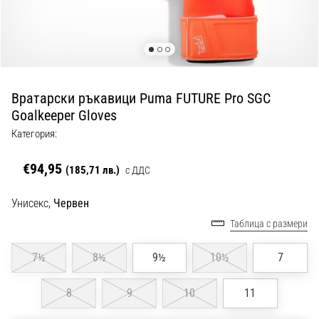
с
официални
екипи
и
обувки
от
Вратарски ръкавици Puma FUTURE Pro SGC
Nike,
Goalkeeper Gloves
adidas
и
Категория:
PUMA.
Бъди
€94,95
(185,71 лв.)
с ДДС
част
от
Унисекс,
Червен
всеки
мач,
Таблица с размери
гол
и…
7½
8½
9½
10½
7
8
9
10
11
9. 6. 2025
•