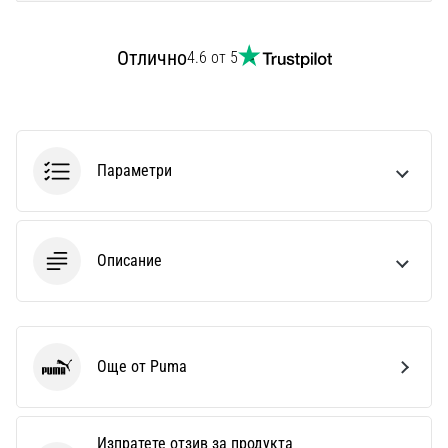
Перфектни
за
играчи,
Отлично
4.6 от 5
…
Покажи
всички
Параметри
статии
Описание
Още от Puma
Puma
Изпратете отзив за продукта