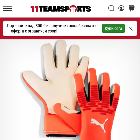
една
Търси
количк
икона
11teamsports.bg
на
Поръчайте над 300 € и получете топка безплатно
скоростта
Търсене
Купи сега
— оферта с ограничен срок!
1. 7. 2025
•
1 мин. четене
Play
for
More
Victories
Подготви
се
за
женското
ЕВРО
2025