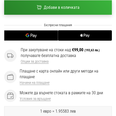
1 мин. четене
Добави в количката
Nike
Phantom
6
Открий
новите
футболни
обувки
При закупуване на стоки над
€99,00
(193,63 лв.)
Nike
получавате безплатна доставка
Phantom
Опции за доставка
6
Плащане с карта онлайн или други методи на
–
плащане
прецизност,
контрол
Начини на плащане
и
Можете да върнете стоката в рамките на 30 дни
мощ
Условия за връщане
във
всяко
1 евро = 1.95583 лев
докосване.