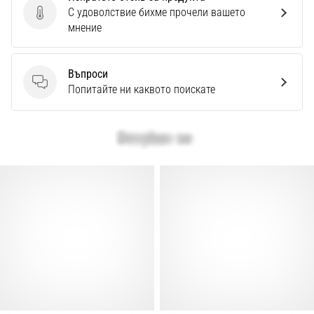
С удоволствие бихме прочели вашето
Изпратете отзив за продукта
мнение
Въпроси
Въпроси
Попитайте ни каквото поискате