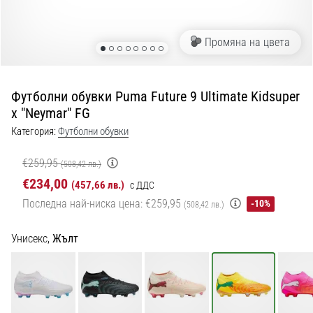
с
официални
екипи
Промяна на цвета
и
обувки
от
Футболни обувки Puma Future 9 Ultimate Kidsuper
Nike,
x "Neymar" FG
adidas
и
Категория:
Футболни обувки
PUMA.
Бъди
€259,95
(508,42 лв.)
част
€234,00
(457,66 лв.)
с ДДС
от
Последна най-ниска цена:
€259,95
всеки
-10%
(508,42 лв.)
мач,
гол
Унисекс,
Жълт
и…
9. 6. 2025
•