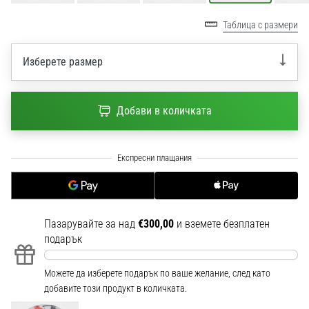
1 мин. четене
Таблица с размери
Nike
Phantom
Изберете размер
6
Открий
новите
Добави в количката
футболни
обувки
Nike
Phantom
6
–
прецизност,
контрол
Пазарувайте за над
€300,00
и вземете безплатен
и
подарък
мощ
във
Можете да изберете подарък по ваше желание, след като
всяко
добавите този продукт в количката.
докосване.