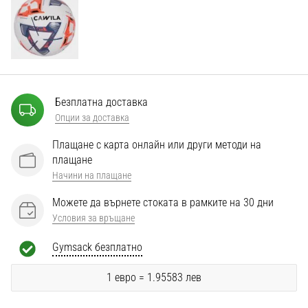
Перфектни
за
играчи,
…
Покажи
Безплатна доставка
всички
Опции за доставка
статии
Плащане с карта онлайн или други методи на
плащане
Начини на плащане
Можете да върнете стоката в рамките на 30 дни
Условия за връщане
Gymsack безплатно
1 евро = 1.95583 лев