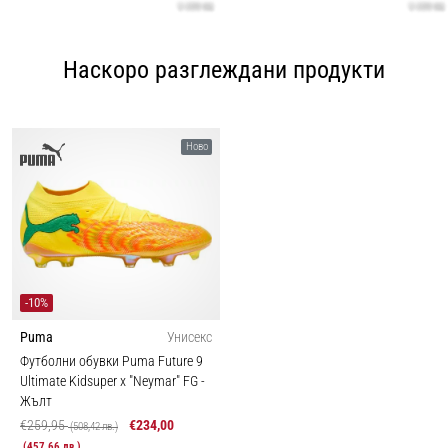
Наскоро разглеждани продукти
Ново
-10%
Puma
Унисекс
Футболни обувки Puma Future 9
Ultimate Kidsuper x "Neymar" FG
-
Жълт
€259,95
€234,00
(508,42 лв.)
(457,66 лв.)