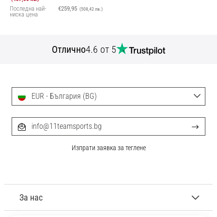
Последна най-
€259,95
(508,42 лв.)
ниска цена
Отлично
4.6 от 5
EUR - България (BG)
info@11teamsports.bg
Изпрати заявка за теглене
За нас