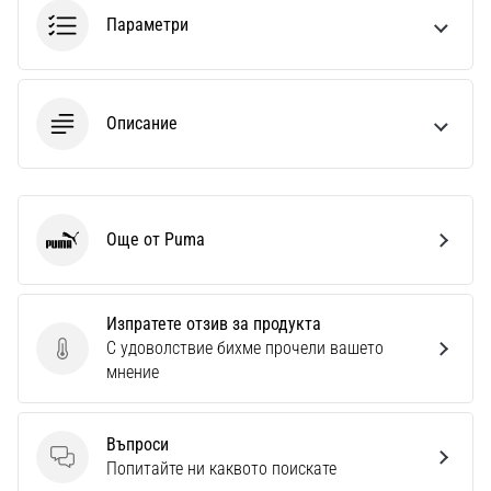
1 мин. четене
Параметри
Nike
Phantom
6
Описание
Открий
новите
футболни
обувки
Nike
Още от Puma
Puma
Phantom
6
–
Изпратете отзив за продукта
прецизност,
С удоволствие бихме прочели вашето
контрол
Изпратете отзив за продукта
мнение
и
мощ
във
Въпроси
всяко
Въпроси
Попитайте ни каквото поискате
докосване.