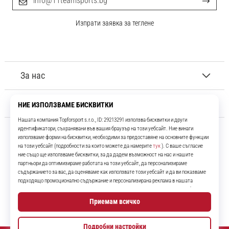
info@11teamsports.bg
Изпрати заявка за теглене
За нас
Обслужване на клиенти
11teamsports.bg
Повече от 16 години ние сме ваши съотборници, представяйки ви
най-добрите и най-новите футболни продукти.
Instagram
YouTube