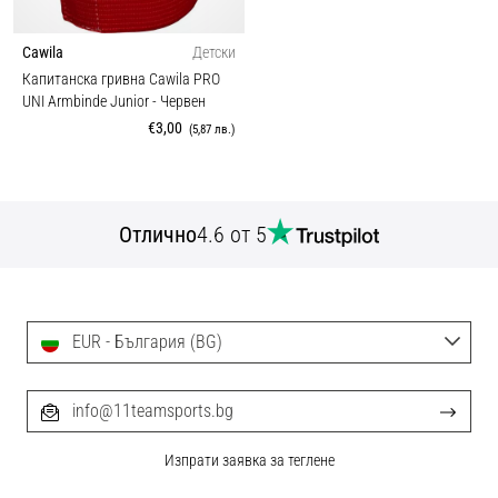
Cawila
Детски
Капитанска гривна Cawila PRO
UNI Armbinde Junior
- Червен
€3,00
(5,87 лв.)
Отлично
4.6 от 5
EUR - България (BG)
info@11teamsports.bg
Изпрати заявка за теглене