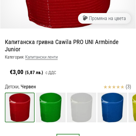
с
официални
екипи
Промяна на цвета
и
обувки
от
Капитанска гривна Cawila PRO UNI Armbinde
Nike,
Junior
adidas
и
Категория:
Капитански ленти
PUMA.
Бъди
€3,00
(5,87 лв.)
с ДДС
част
от
Отзиви
Детски,
Червен
(3)
всеки
мач,
гол
и…
9. 6. 2025
•