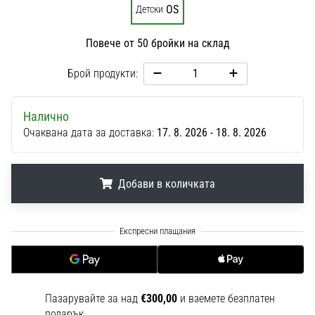
1 мин. четене
OS
Детски
Nike
Повече от 50 бройки на склад
Phantom
6
Брой продукти:
Открий
новите
Налично
футболни
Очаквана дата за доставка:
17. 8. 2026 - 18. 8. 2026
обувки
Nike
Phantom
6
Добави в количката
–
прецизност,
.
.
.
контрол
и
мощ
във
всяко
Пазарувайте за над
€300,00
и вземете безплатен
докосване.
подарък