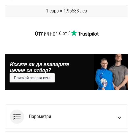
1 евро = 1.95583 лев
Отлично
4.6 от 5
Искате ли да екипирате
целия си отбор?
Поискай оферта сега
Параметри