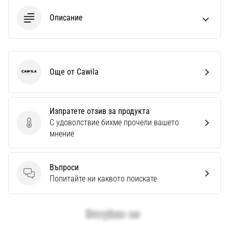
Описание
Още от Cawila
Cawila
Изпратете отзив за продукта
С удоволствие бихме прочели вашето
Изпратете отзив за продукта
мнение
Въпроси
Въпроси
Попитайте ни каквото поискате