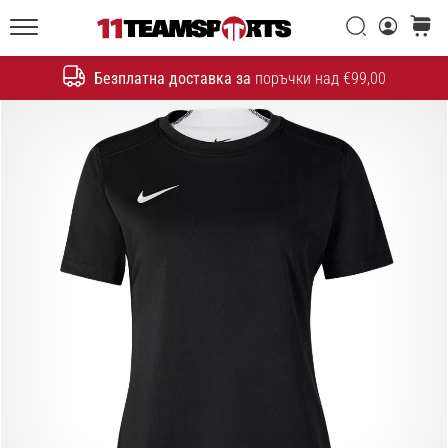
една
Търси
количк
икона
11teamsports.bg
на
Безплатна доставка за
поръчки над €99,00
скоростта
Търсене
1. 7. 2025
•
1 мин. четене
Play
for
More
Victories
Подготви
се
за
женското
ЕВРО
2025