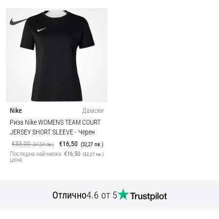
Nike
Дамски
Риза Nike WOMENS TEAM COURT
JERSEY SHORT SLEEVE
- Черен
€33,00
€16,50
(64,54 лв.)
(32,27 лв.)
Последна най-ниска
€16,50
(32,27 лв.)
цена
Отлично
4.6 от 5