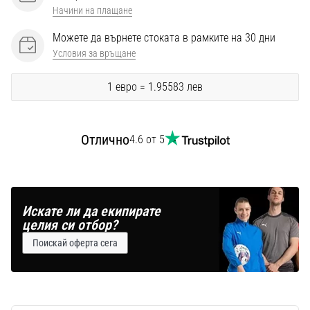
Перфектни
Начини на плащане
за
играчи,
Можете да върнете стоката в рамките на 30 дни
…
Условия за връщане
1 евро = 1.95583 лев
Покажи
всички
статии
Отлично
4.6 от 5
Искате ли да екипирате
целия си отбор?
Поискай оферта сега