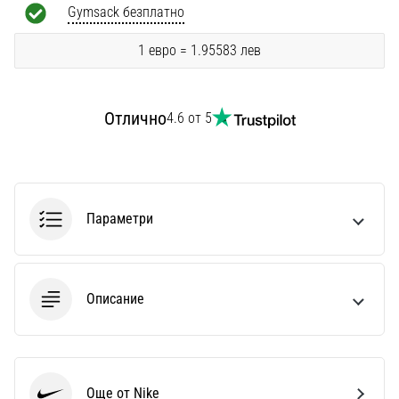
Перфектни
Gymsack безплатно
за
играчи,
1 евро = 1.95583 лев
…
Отлично
4.6 от 5
Покажи
всички
статии
Параметри
Описание
Още от Nike