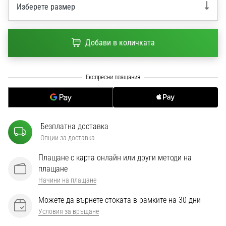
1 мин. четене
Изберете размер
Nike
Phantom
Добави в количката
6
Открий
новите
футболни
обувки
Nike
Phantom
Безплатна доставка
6
Опции за доставка
–
прецизност,
Плащане с карта онлайн или други методи на
контрол
плащане
и
Начини на плащане
мощ
във
Можете да върнете стоката в рамките на 30 дни
всяко
Условия за връщане
докосване.