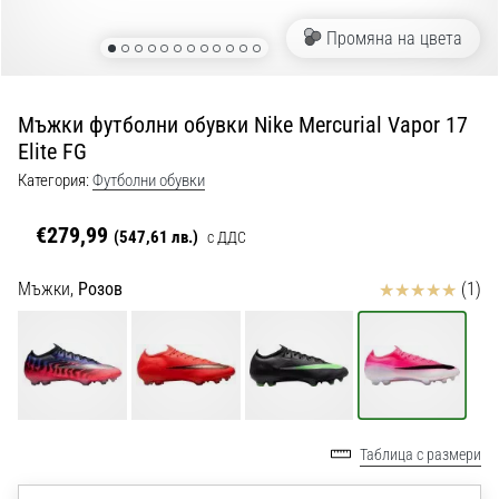
с
официални
Промяна на цвета
екипи
и
обувки
Мъжки футболни обувки Nike Mercurial Vapor 17
от
Elite FG
Nike,
adidas
Категория:
Футболни обувки
и
PUMA.
€279,99
(547,61 лв.)
с ДДС
Бъди
част
Отзиви
Мъжки,
Розов
(1)
от
всеки
мач,
гол
и…
Таблица с размери
9. 6. 2025
•