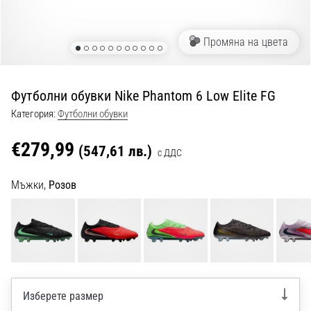
с
официални
екипи
Промяна на цвета
и
обувки
от
Футболни обувки Nike Phantom 6 Low Elite FG
Nike,
adidas
Категория:
Футболни обувки
и
PUMA.
€279,99
(547,61 лв.)
с ДДС
Бъди
част
Мъжки,
Розов
от
всеки
мач,
гол
и…
9. 6. 2025
Изберете размер
•