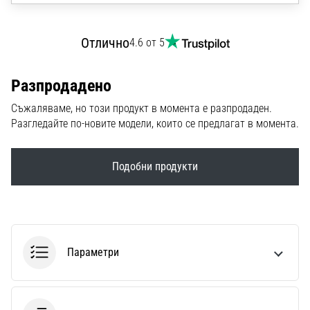
1 мин. четене
Nike
Отлично
4.6 от 5
Phantom
6
Разпродадено
Открий
новите
Съжаляваме, но този продукт в момента е разпродаден.
футболни
Разгледайте по-новите модели, които се предлагат в момента.
обувки
Nike
Phantom
Подобни продукти
6
–
прецизност,
контрол
и
Параметри
мощ
във
всяко
докосване.