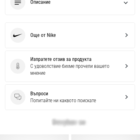
Перфектни
Описание
за
играчи,
…
Още от Nike
Nike
Покажи
всички
статии
Изпратете отзив за продукта
С удоволствие бихме прочели вашето
Изпратете отзив за продукта
мнение
Въпроси
Въпроси
Попитайте ни каквото поискате