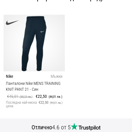
Nike
Мъжки
Панталони Nike MENS TRAINING
KNIT PANT 21
- Син
€45,01
€22,50
(88,03 лв.)
(44,01 лв.)
Последна най-ниска
€22,50
(44,01 лв.)
цена
Отлично
4.6 от 5