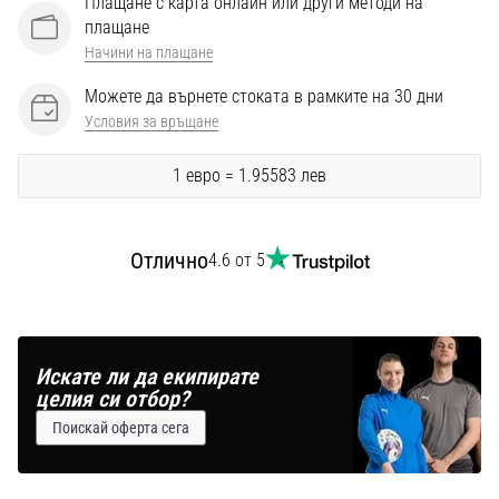
Плащане с карта онлайн или други методи на
Перфектни
плащане
за
Начини на плащане
играчи,
…
Можете да върнете стоката в рамките на 30 дни
Условия за връщане
Покажи
1 евро = 1.95583 лев
всички
статии
Отлично
4.6 от 5
Искате ли да екипирате
целия си отбор?
Поискай оферта сега