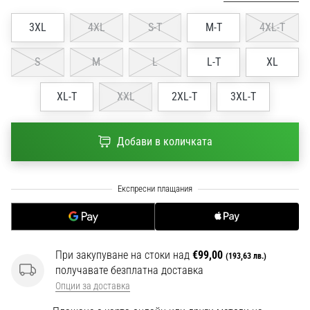
1 мин. четене
3XL
4XL
S-T
M-T
4XL-T
Nike
Phantom
S
M
L
L-T
XL
6
Открий
XL-T
XXL
2XL-T
3XL-T
новите
футболни
обувки
Добави в количката
Nike
Phantom
6
–
прецизност,
контрол
и
мощ
При закупуване на стоки над
€99,00
(193,63 лв.)
във
получавате безплатна доставка
всяко
Опции за доставка
докосване.