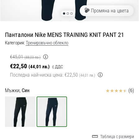
с
официални
Промяна на цвета
екипи
и
обувки
Панталони Nike MENS TRAINING KNIT PANT 21
от
Nike,
Категория:
Тренировъчно облекло
adidas
и
€45,01
(88,03 лв.)
PUMA.
€22,50
(44,01 лв.)
с ДДС
Бъди
Последна най-ниска цена:
€22,50
(44,01 лв.)
част
от
Отзиви
Мъжки,
Син
(6)
всеки
мач,
гол
и…
9. 6. 2025
•
Таблица с размери